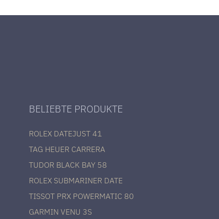
BELIEBTE PRODUKTE
ROLEX DATEJUST 41
TAG HEUER CARRERA
TUDOR BLACK BAY 58
ROLEX SUBMARINER DATE
TISSOT PRX POWERMATIC 80
GARMIN VENU 3S