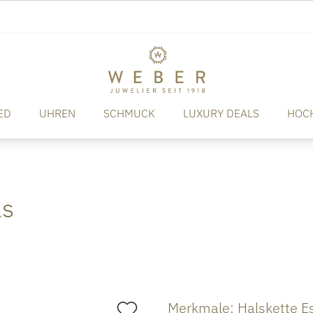
ED
UHREN
SCHMUCK
LUXURY DEALS
HOC
ls
Merkmale: Halskette Es