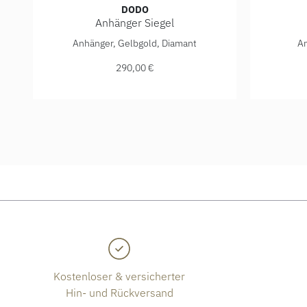
DODO
Anhänger Siegel
DoDo Anhänger Siegel, Ref: DMC5020-SIGNE-DB09G, 
DoDo Anh
Anhänger, Gelbgold, Diamant
An
290,00 €
Kostenloser & versicherter
Hin- und Rückversand