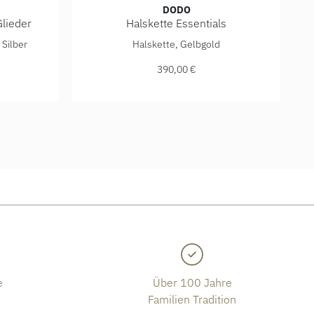
DODO
Glieder
Halskette Essentials
Verfügbar
re Glieder, Ref: DCC3004-ESSEN-00YAG, Preis: 470,00 €, Verf
DoDo Halskette Essentials, Ref: DCC5003-CH
Silber
Halskette, Gelbgold
390,00 €
gbar
e
Über 100 Jahre
Familien Tradition