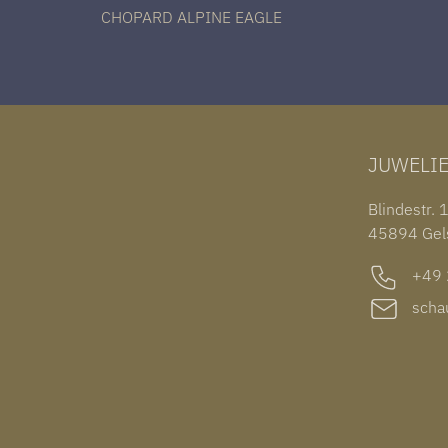
CHOPARD ALPINE EAGLE
JUWELI
Blindestr. 
45894 Gel
+49 2
schau