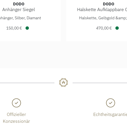
DODO
DODO
Anhänger Siegel
Halskette Aufklappbare 
Preis: 290,00 €
änger Siegel, Ref: DMC5021-SIGNE-DB0AG, Preis: 150,00 €, 
DoDo Halskette Aufklappba
hänger, Silber, Diamant
Halskette, Gelbgold &amp; 
150,00 €
470,00 €
Verfügbar
Verfü
Offizieller
Echtheitsgaranti
Konzessionär