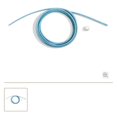
ROLEX
ROLEX CERTIFIED PRE-OWNED
UHREN
SCHMUCK
LUXURY DEALS
HOCHZEIT
ACCESSOIRES
ÜBER UNS