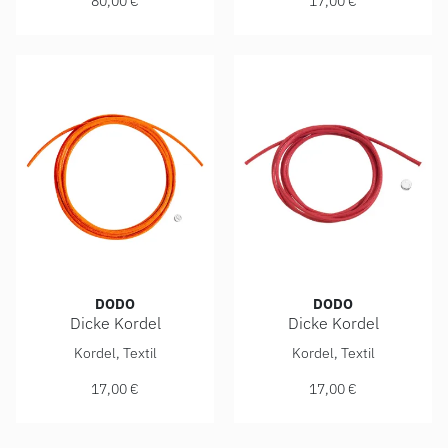
80,00 €
17,00 €
DODO
DODO
Dicke Kordel
Dicke Kordel
DoDo Dicke Kordel, Ref: DDA6000-CORDL-TANAG, Preis: 17
DoDo Dicke Kordel, Ref: DD
Kordel, Textil
Kordel, Textil
17,00 €
17,00 €