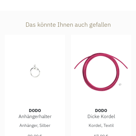
Das könnte Ihnen auch gefallen
DODO
DODO
Anhängerhalter
Dicke Kordel
DoDo Anhängerhalter, Ref: DUC5004-CHOLD-000AG, Preis:
DoDo Dicke Kordel, Ref: DD
Anhänger, Silber
Kordel, Textil