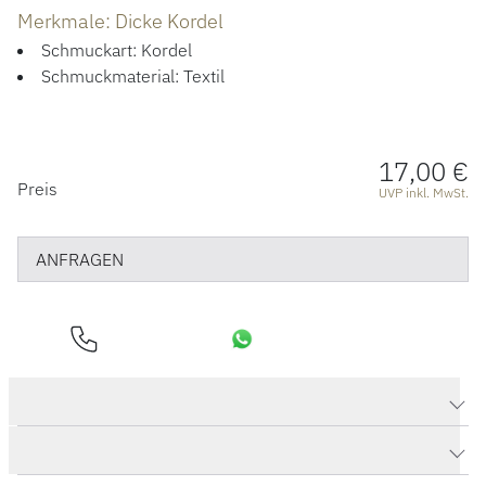
Merkmale: Dicke Kordel
Schmuckart: Kordel
Schmuckmaterial: Textil
17,00 €
PREISINFORMATIONEN
Preis
UVP inkl. MwSt.
ANFRAGEN
Produktdaten Dicke Kordel
Herstellerbeschreibung