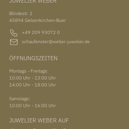
JUWELIER WEBER
ROLEX SUBMARINER DATE
OHRSCHMUCK
TISSOT PRX POWERMATIC 80
OUT OF COLLECTION
Blindestr. 1
GARMIN VENU 3S
45894 Gelsenkirchen-Buer
+49 209 93072 0
schaufenster@weber-juwelier.de
ÖFFNUNGSZEITEN
Montags - Freitags:
10:00 Uhr - 13:00 Uhr
14:00 Uhr - 18:00 Uhr
Samstags:
10:00 Uhr - 16:00 Uhr
JUWELIER WEBER AUF