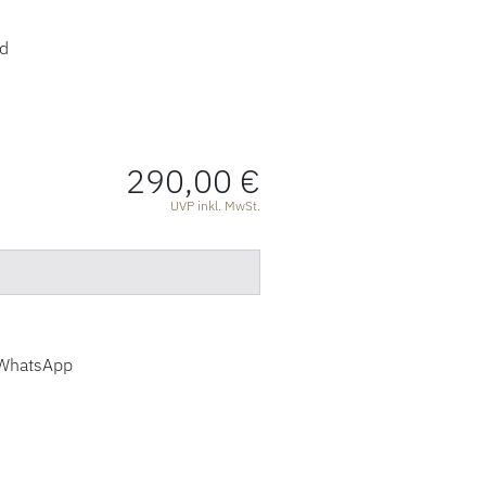
ld
290,00 €
ATIONEN
UVP inkl. MwSt.
WhatsApp