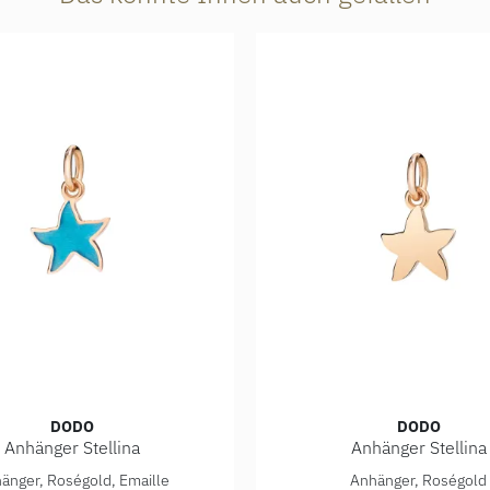
DODO
DODO
Anhänger Stellina
Anhänger Stellina
 Preis: 170,00 €
änger Stellina, Ref: DMB7002-STARS-TTR9R, Preis: 170,00 €
DoDo Anhänger Stellina, R
änger, Roségold, Emaille
Anhänger, Roségold