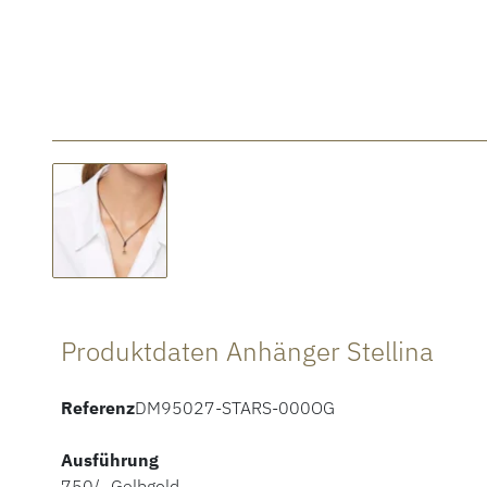
Produktdaten Anhänger Stellina
Referenz
DM95027-STARS-000OG
Ausführung
750/- Gelbgold