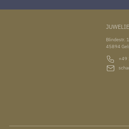
JUWELI
Blindestr. 
45894 Gel
+49 2
schau