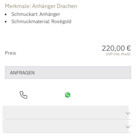
Merkmale: Anhänger Drachen
Schmuckart: Anhänger
Schmuckmaterial: Roségold
220,00 €
PREISINFORMATIONEN
Preis
UVP inkl. MwSt.
ANFRAGEN
Produktdaten Anhänger Drachen
Herstellerbeschreibung