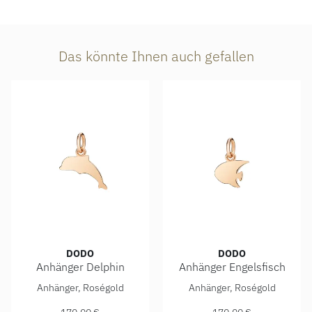
Das könnte Ihnen auch gefallen
DODO
DODO
Anhänger Delphin
Anhänger Engelsfisch
DoDo Anhänger Delphin, Ref: DMB4009-DOLPS-0009R, Prei
DoDo Anhänger Engelsfisch,
Anhänger, Roségold
Anhänger, Roségold