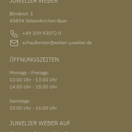
JUWELIER WEBER
ROLEX SUBMARINER DATE
OHRSCHMUCK
TISSOT PRX POWERMATIC 80
OUT OF COLLECTION
Blindestr. 1
GARMIN VENU 3S
45894 Gelsenkirchen-Buer
+49 209 93072 0
schaufenster@weber-juwelier.de
ÖFFNUNGSZEITEN
Montags - Freitags:
10:00 Uhr - 13:00 Uhr
14:00 Uhr - 18:00 Uhr
Samstags:
10:00 Uhr - 16:00 Uhr
JUWELIER WEBER AUF