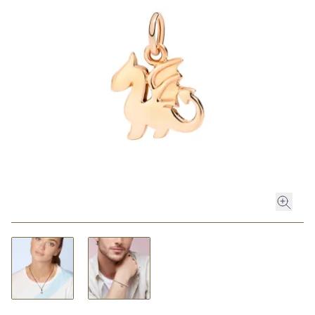
ROLEX
ROLEX CERTIFIED PRE-OWNED
UHREN
SCHMUCK
LUXURY DEALS
HOCHZEIT
ACCESSOIRES
ÜBER UNS