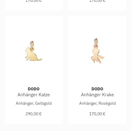
170,00 €
170,00 €
DODO
DODO
Anhänger Katze
Anhänger Krake
DoDo Anhänger Katze, Ref: DMA2006-CAT0S-000OG, Preis:
DoDo Anhänger Krake, Ref:
Anhänger, Gelbgold
Anhänger, Roségold
290,00 €
170,00 €