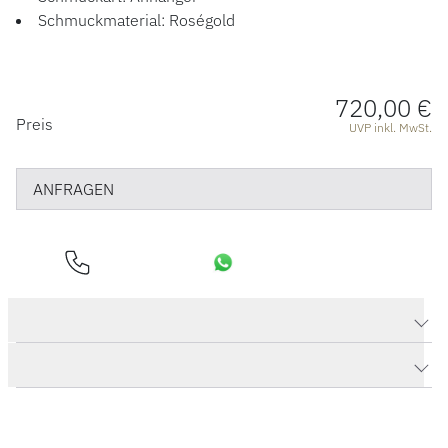
Schmuckmaterial: Roségold
720,00 €
PREISINFORMATIONEN
Preis
UVP inkl. MwSt.
ANFRAGEN
Produktdaten Anhänger Puzzle „Precious“
Herstellerbeschreibung