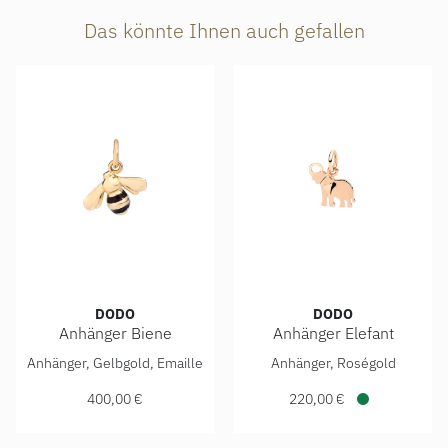
Das könnte Ihnen auch gefallen
DODO
DODO
Anhänger Biene
Anhänger Elefant
DoDo Anhänger Biene, Ref: DMC0016-BEE00-ENEOG, Preis
DoDo Anhänger Elefant, Ref
Anhänger, Gelbgold, Emaille
Anhänger, Roségold
400,00 €
220,00 €
Verfügbar