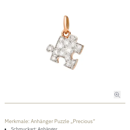
ROLEX
ROLEX CERTIFIED PRE-OWNED
UHREN
SCHMUCK
LUXURY DEALS
HOCHZEIT
ACCESSOIRES
Merkmale: Anhänger Puzzle „Precious“
ÜBER UNS
Schmuckart: Anhänger