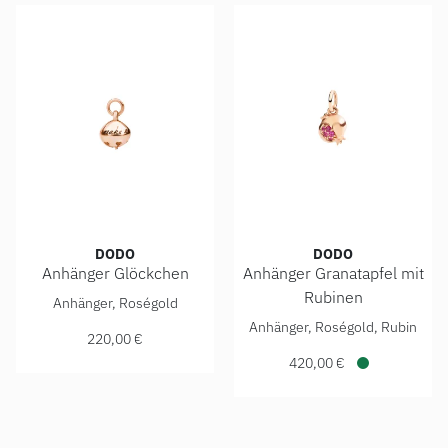
DODO
DODO
Anhänger Glöckchen
Anhänger Granatapfel mit
DoDo Anhänger Glöckchen, Ref: DMC0013-BLSNW-0009R, P
Rubinen
Anhänger, Roségold
DoDo Anhänger Granatapfel 
Anhänger, Roségold, Rubin
220,00 €
420,00 €
Verfügbar