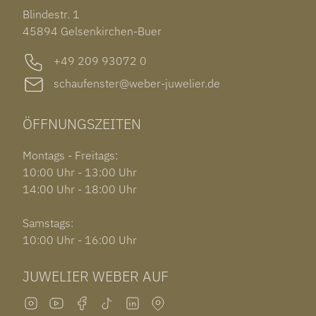
TISSOT PRX POWERMATIC 80
OUT OF COLLECTION
Blindestr. 1
GARMIN VENU 3S
45894 Gelsenkirchen-Buer
+49 209 93072 0
schaufenster@weber-juwelier.de
ÖFFNUNGSZEITEN
Montags - Freitags:
10:00 Uhr - 13:00 Uhr
14:00 Uhr - 18:00 Uhr
Samstags:
10:00 Uhr - 16:00 Uhr
JUWELIER WEBER AUF