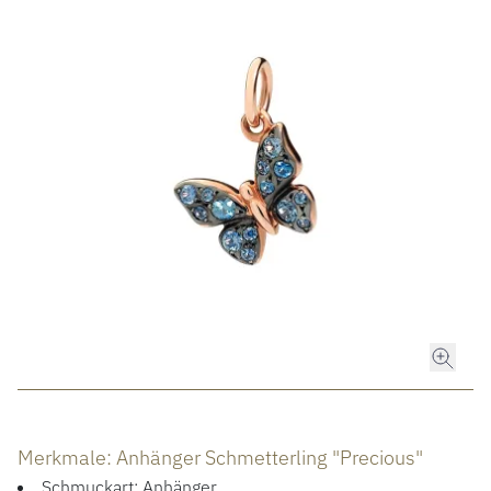
ROLEX
ROLEX CERTIFIED PRE-OWNED
UHREN
SCHMUCK
LUXURY DEALS
HOCHZEIT
ACCESSOIRES
Merkmale: Anhänger Schmetterling "Precious"
ÜBER UNS
Schmuckart: Anhänger