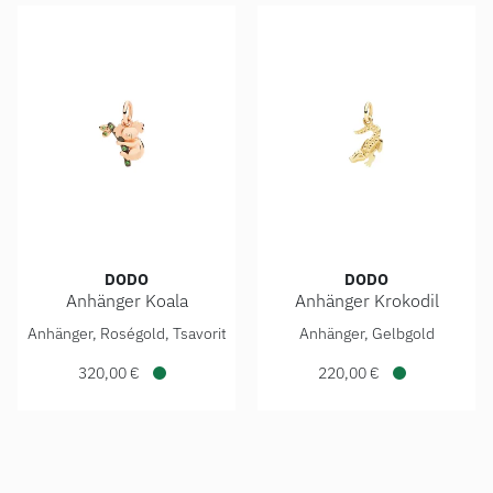
DODO
DODO
Anhänger Koala
Anhänger Krokodil
DoDo Anhänger Koala, Ref: DMC6012-KOALA-0TZ9R, Preis: 
DoDo Anhänger Krokodil, Re
Anhänger, Roségold, Tsavorit
Anhänger, Gelbgold
320,00 €
220,00 €
Verfügbar
Verfügbar