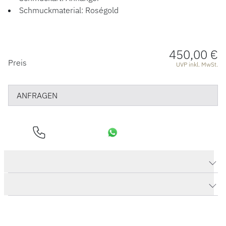
Schmuckmaterial: Roségold
450,00 €
PREISINFORMATIONEN
Preis
UVP inkl. MwSt.
ANFRAGEN
Produktdaten Anhänger Schmetterling "Precious"
Herstellerbeschreibung