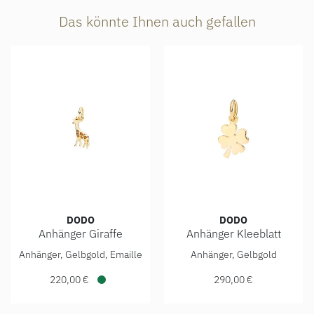
Das könnte Ihnen auch gefallen
DODO
DODO
Anhänger Giraffe
Anhänger Kleeblatt
DoDo Anhänger Giraffe, Ref: DMC6018-GIRAF-GI09G, Preis:
DoDo Anhänger Kleeblatt, R
Anhänger, Gelbgold, Emaille
Anhänger, Gelbgold
220,00 €
290,00 €
Verfügbar