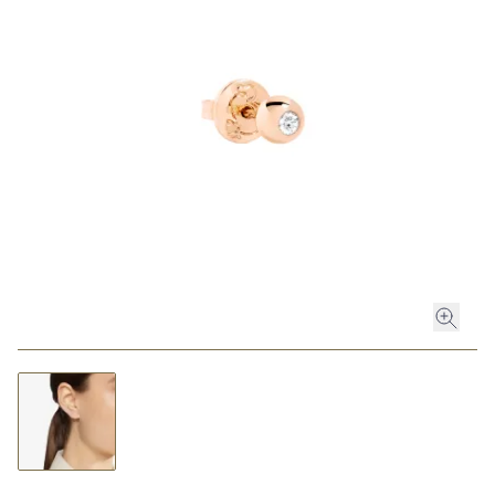
ROLEX
ROLEX CERTIFIED PRE-OWNED
UHREN
SCHMUCK
LUXURY DEALS
HOCHZEIT
ACCESSOIRES
ÜBER UNS