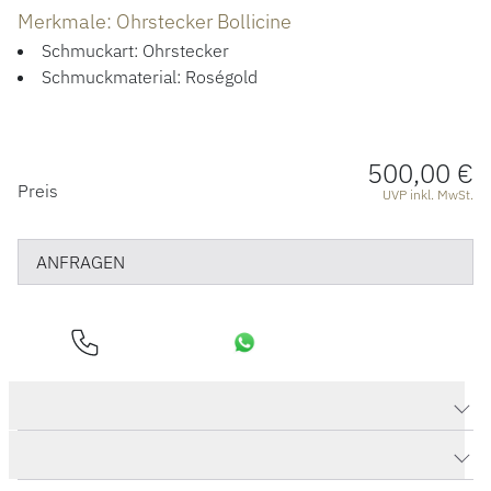
Merkmale: Ohrstecker Bollicine
Schmuckart: Ohrstecker
Schmuckmaterial: Roségold
500,00 €
PREISINFORMATIONEN
Preis
UVP inkl. MwSt.
ANFRAGEN
Produktdaten Ohrstecker Bollicine
Herstellerbeschreibung