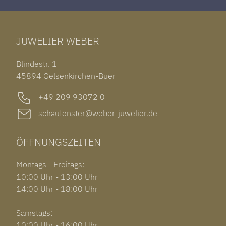
TAG HEUER CARRERA
ARMSCHMUCK
IWC PORTUGIESER
TUDOR BLACK BAY 58
RINGE
CHOPARD ALPINE EAGLE
JUWELIER WEBER
ROLEX SUBMARINER DATE
OHRSCHMUCK
TISSOT PRX POWERMATIC 80
OUT OF COLLECTION
Blindestr. 1
GARMIN VENU 3S
45894 Gelsenkirchen-Buer
+49 209 93072 0
schaufenster@weber-juwelier.de
ÖFFNUNGSZEITEN
Montags - Freitags:
10:00 Uhr - 13:00 Uhr
14:00 Uhr - 18:00 Uhr
Samstags:
10:00 Uhr - 16:00 Uhr