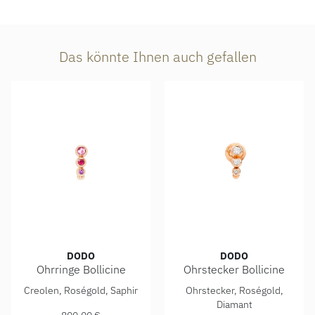
Das könnte Ihnen auch gefallen
DODO
DODO
Ohrringe Bollicine
Ohrstecker Bollicine
DoDo Ohrringe Bollicine, Ref: DOC5025-BOLLI-ZRI9R, Preis
DoDo Ohrstecker Bollicine, 
Creolen, Roségold, Saphir
Ohrstecker, Roségold,
Diamant