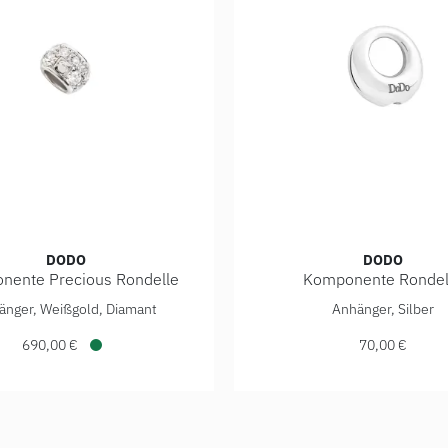
DODO
DODO
nente Precious Rondelle
Komponente Rondel
-RONDE-DBR9R, Preis: 410,00 €
ponente Precious Rondelle, Ref: DUB6001-RONDE-DB0OB, Pre
DoDo Komponente Rondelle
änger, Weißgold, Diamant
Anhänger, Silber
690,00 €
70,00 €
Verfügbar