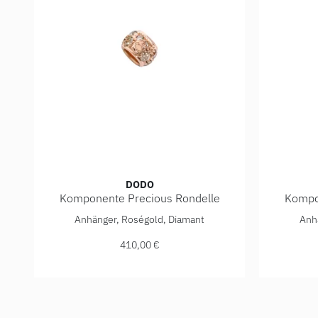
DODO
Komponente Precious Rondelle
Kompo
DoDo Komponente Precious Rondelle, Ref: DUB6001
DoDo Kom
Anhänger, Roségold, Diamant
Anh
410,00 €