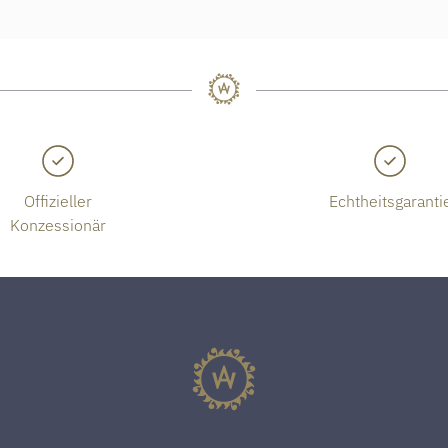
Offizieller
Echtheitsgaranti
Konzessionär