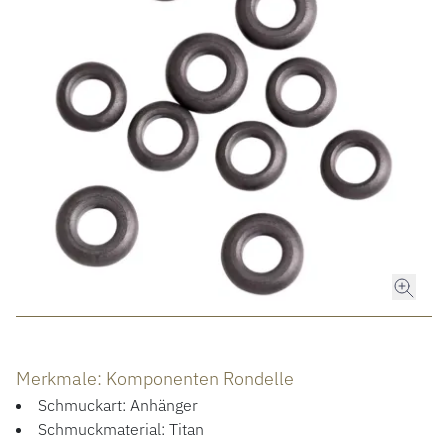
ROLEX
ROLEX CERTIFIED PRE-OWNED
UHREN
SCHMUCK
LUXURY DEALS
HOCHZEIT
Merkmale: Komponenten Rondelle
ACCESSOIRES
Schmuckart: Anhänger
Schmuckmaterial: Titan
ÜBER UNS