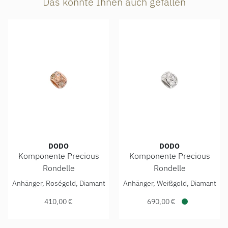
Das könnte Ihnen auch gefallen
DODO
DODO
Komponente Precious
Komponente Precious
Rondelle
Rondelle
DoDo Komponente Precious Rondelle, Ref: DUB6001-ROND
DoDo Komponente Precious R
Anhänger, Roségold, Diamant
Anhänger, Weißgold, Diamant
410,00 €
690,00 €
Verfügbar