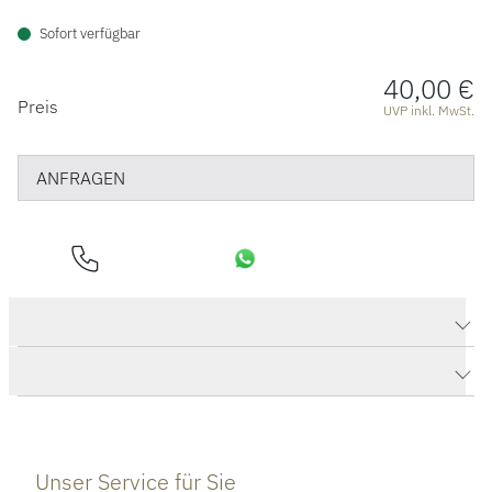
Sofort verfügbar
40,00 €
PREISINFORMATIONEN
Preis
UVP inkl. MwSt.
ANFRAGEN
Produktdaten Komponenten Rondelle
Herstellerbeschreibung
Unser Service für Sie