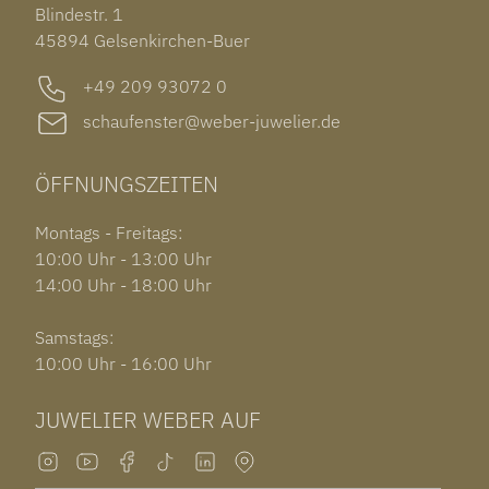
TISSOT PRX POWERMATIC 80
OUT OF COLLECTION
Blindestr. 1
GARMIN VENU 3S
45894 Gelsenkirchen-Buer
+49 209 93072 0
schaufenster@weber-juwelier.de
ÖFFNUNGSZEITEN
Montags - Freitags:
10:00 Uhr - 13:00 Uhr
14:00 Uhr - 18:00 Uhr
Samstags:
10:00 Uhr - 16:00 Uhr
JUWELIER WEBER AUF