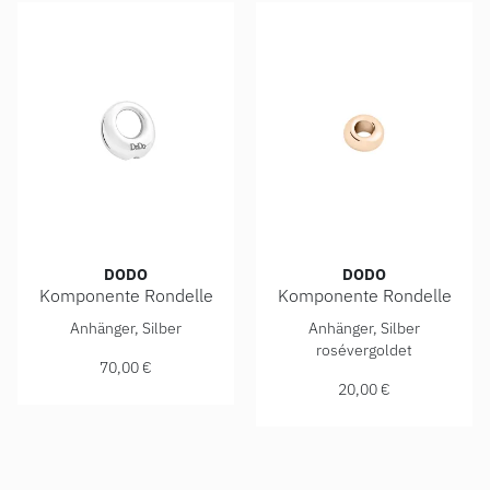
DODO
DODO
Komponente Rondelle
Komponente Rondelle
DoDo Komponente Rondelle, Ref: DUC4001-RONDE-000AG, 
DoDo Komponente Rondelle,
Anhänger, Silber
Anhänger, Silber
rosévergoldet
70,00 €
20,00 €