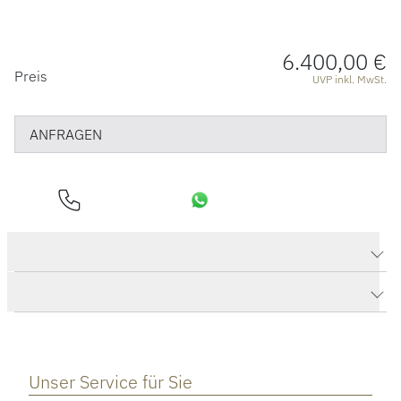
6.400,00 €
PREISINFORMATIONEN
Preis
UVP inkl. MwSt.
ANFRAGEN
Produktdaten Castaway Collier
Herstellerbeschreibung
Unser Service für Sie