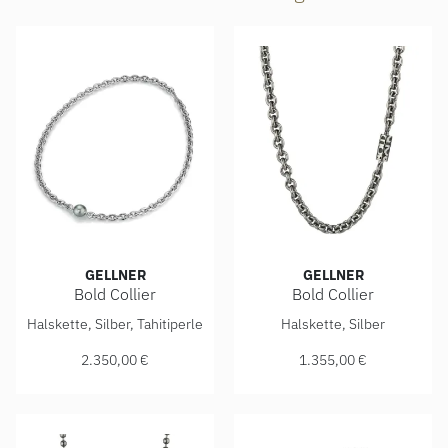
GELLNER
GELLNER
Bold Collier
Bold Collier
Gellner Bold Collier, Ref: 5-24212-06, Preis: 2.350,00 €
Gellner Bold Collier, Ref: 5-
Halskette, Silber, Tahitiperle
Halskette, Silber
2.350,00 €
1.355,00 €