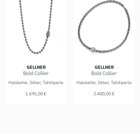
GELLNER
GELLNER
Bold Collier
Bold Collier
Gellner Bold Collier, Ref: 5-24759-02, Preis: 1.695,00 €
Gellner Bold Collier, Ref: 5-
Halskette, Silber, Tahitiperle
Halskette, Silber, Tahitiperle
1.695,00 €
2.400,00 €