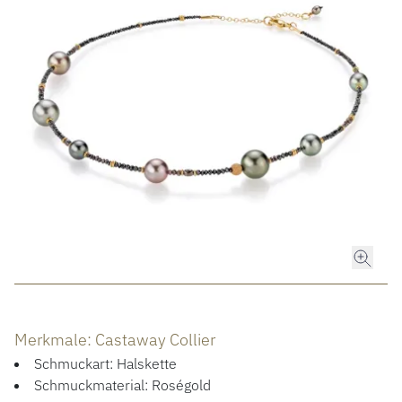
ROLEX
ROLEX CERTIFIED PRE-OWNED
UHREN
SCHMUCK
LUXURY DEALS
HOCHZEIT
Merkmale: Castaway Collier
ACCESSOIRES
Schmuckart: Halskette
Schmuckmaterial: Roségold
ÜBER UNS