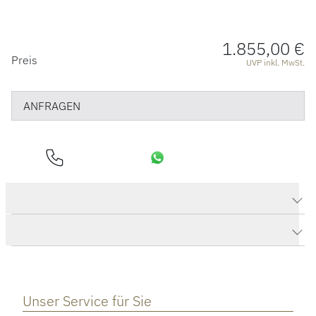
1.855,00 €
PREISINFORMATIONEN
Preis
UVP inkl. MwSt.
ANFRAGEN
Produktdaten H2O Ohrstecker
Herstellerbeschreibung
Unser Service für Sie