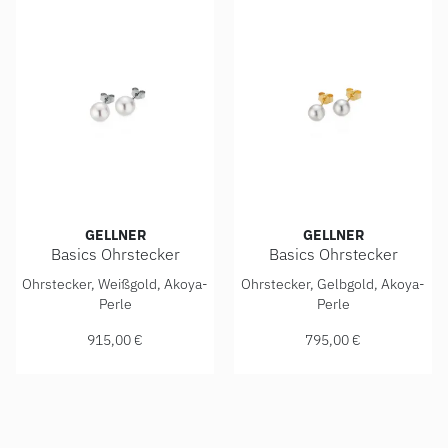
GELLNER
GELLNER
Basics Ohrstecker
Basics Ohrstecker
Gellner Basics Ohrstecker, Ref: 5-23695-02, Preis: 915,00
Gellner Basics Ohrstecker, R
Ohrstecker, Weißgold, Akoya-
Ohrstecker, Gelbgold, Akoya-
Perle
Perle
915,00 €
795,00 €