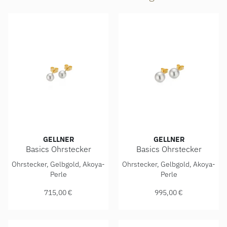
GELLNER
GELLNER
Basics Ohrstecker
Basics Ohrstecker
Gellner Basics Ohrstecker, Ref: 5-23691-01, Preis: 715,00
Gellner Basics Ohrstecker, R
Ohrstecker, Gelbgold, Akoya-
Ohrstecker, Gelbgold, Akoya-
Perle
Perle
715,00 €
995,00 €