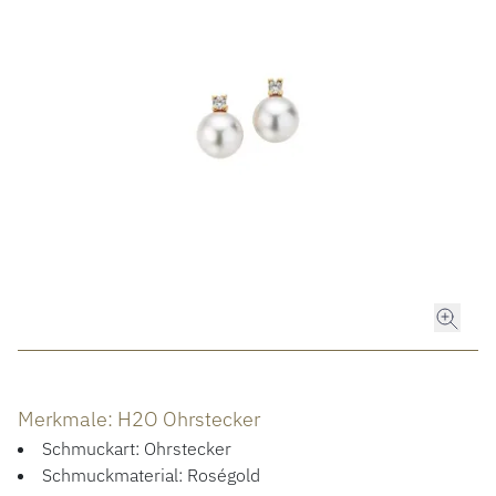
ROLEX
ROLEX CERTIFIED PRE-OWNED
UHREN
SCHMUCK
LUXURY DEALS
HOCHZEIT
Merkmale: H2O Ohrstecker
ACCESSOIRES
Schmuckart: Ohrstecker
Schmuckmaterial: Roségold
ÜBER UNS