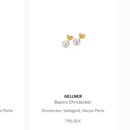
GELLNER
Basics Ohrstecker
 Ref: 5-23695-02, Preis: 915,00 €
Gellner Basics Ohrstecker, Ref: 5-23683-01, 
a-Perle
Ohrstecker, Gelbgold, Akoya-Perle
795,00 €