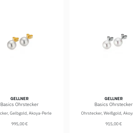
GELLNER
GELLNER
Basics Ohrstecker
Basics Ohrstecker
715,00 €
asics Ohrstecker, Ref: 5-23696-01, Preis: 995,00 €
Gellner Basics Ohrstecker,
cker, Gelbgold, Akoya-Perle
Ohrstecker, Weißgold, Akoy
995,00 €
915,00 €