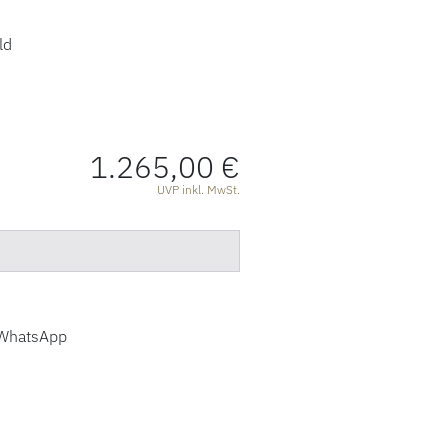
ld
1.265,00 €
ATIONEN
UVP inkl. MwSt.
WhatsApp