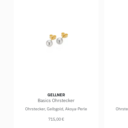
GELLNER
Basics Ohrstecker
Gellner Basics Ohrstecker, Ref: 5-23691-01, Preis: 
Gellner B
Ohrstecker, Gelbgold, Akoya-Perle
Ohrste
715,00 €