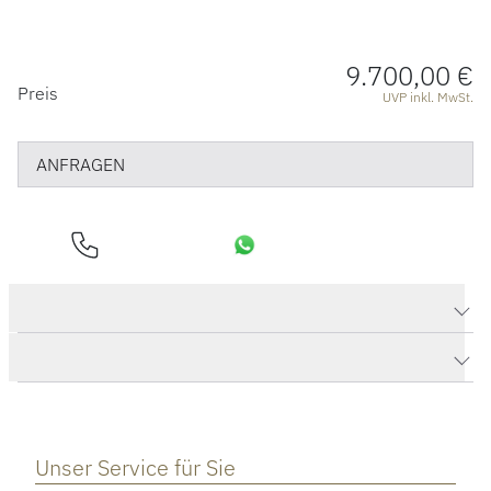
9.700,00 €
PREISINFORMATIONEN
Preis
UVP inkl. MwSt.
ANFRAGEN
Produktdaten Castaway Collier
Herstellerbeschreibung
Unser Service für Sie