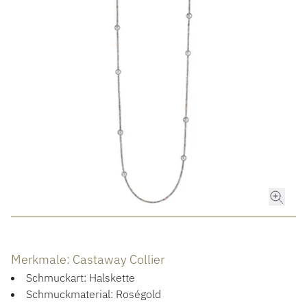
ROLEX
ROLEX CERTIFIED PRE-OWNED
UHREN
SCHMUCK
LUXURY DEALS
HOCHZEIT
Merkmale: Castaway Collier
ACCESSOIRES
Schmuckart: Halskette
Schmuckmaterial: Roségold
ÜBER UNS