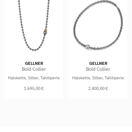
GELLNER
GELLNER
Bold Collier
Bold Collier
Gellner Bold Collier, Ref: 5-24759-02, Preis: 1.695,00 €
Gellner Bold Collier, Ref: 5-
Halskette, Silber, Tahitiperle
Halskette, Silber, Tahitiperle
1.695,00 €
2.400,00 €