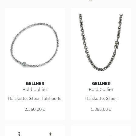
GELLNER
GELLNER
Bold Collier
Bold Collier
Gellner Bold Collier, Ref: 5-24212-06, Preis: 2.350,00 €
Gellner Bold Collier, Ref: 5-
Halskette, Silber, Tahitiperle
Halskette, Silber
2.350,00 €
1.355,00 €