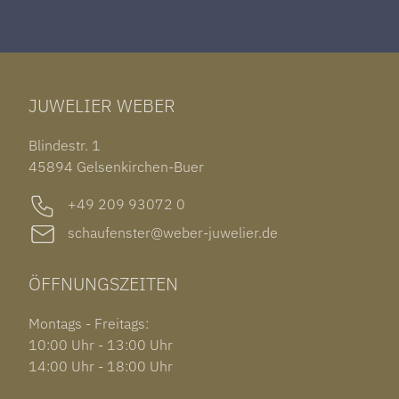
ROLEX DATEJUST 41
HALSSCHMUCK
JAEGER-LECOULTRE REVERSO
TAG HEUER CARRERA
ARMSCHMUCK
IWC PORTUGIESER
TUDOR BLACK BAY 58
RINGE
CHOPARD ALPINE EAGLE
JUWELIER WEBER
ROLEX SUBMARINER DATE
OHRSCHMUCK
TISSOT PRX POWERMATIC 80
OUT OF COLLECTION
Blindestr. 1
GARMIN VENU 3S
45894 Gelsenkirchen-Buer
+49 209 93072 0
schaufenster@weber-juwelier.de
ÖFFNUNGSZEITEN
Montags - Freitags:
10:00 Uhr - 13:00 Uhr
14:00 Uhr - 18:00 Uhr