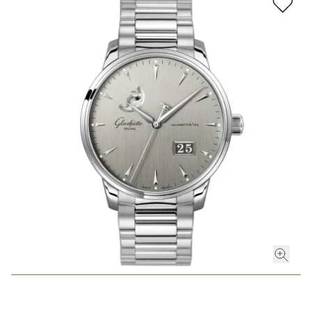
ROLEX
ROLEX CERTIFIED PRE-OWNED
UHREN
SCHMUCK
LUXURY DEALS
HOCHZEIT
ACCESSOIRES