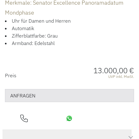
Merkmale: Senator Excellence Panoramadatum
ÜBER UNS
Mondphase
Uhr für Damen und Herren
Automatik
Zifferblattfarbe: Grau
Armband: Edelstahl
13.000,00 €
PREISINFORMATIONEN
Preis
UVP inkl. MwSt.
ANFRAGEN
Produktdaten Senator Excellence Panoramadatum Mondphase