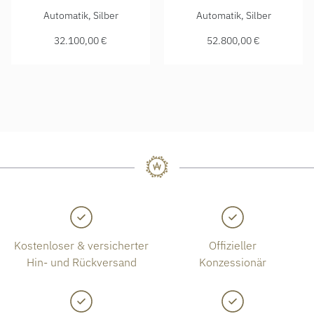
Glashütte Original Senator Chronograph Panoramadatum, Re
Glashütte Original Senator 
Automatik, Silber
Automatik, Silber
32.100,00 €
52.800,00 €
Kostenloser & versicherter
Offizieller
Hin- und Rückversand
Konzessionär