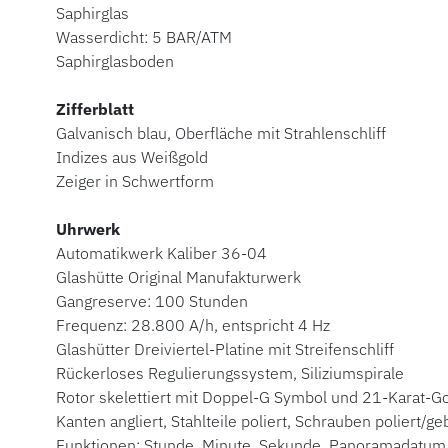
Saphirglas
Wasserdicht: 5 BAR/ATM
Saphirglasboden
Zifferblatt
Galvanisch blau, Oberfläche mit Strahlenschliff
Indizes aus Weißgold
Zeiger in Schwertform
Uhrwerk
Automatikwerk Kaliber 36-04
Glashütte Original Manufakturwerk
Gangreserve: 100 Stunden
Frequenz: 28.800 A/h, entspricht 4 Hz
Glashütter Dreiviertel-Platine mit Streifenschliff
Rückerloses Regulierungssystem, Siliziumspirale
Rotor skelettiert mit Doppel-G Symbol und 21-Karat
Kanten angliert, Stahlteile poliert, Schrauben poliert/ge
Funktionen: Stunde, Minute, Sekunde, Panoramadatu