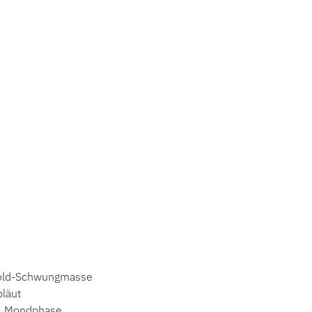
-Gold-Schwungmasse
bläut
m, Mondphase