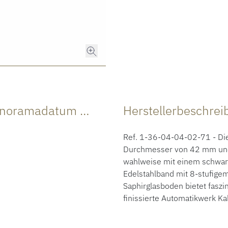
Produktdaten Senator Excellence Panoramadatum Mondphase
Herstellerbeschre
Ref. 1-36-04-04-02-71 - Dies
Durchmesser von 42 mm und is
wahlweise mit einem schwarz
Edelstahlband mit 8-stufige
Saphirglasboden bietet faszi
finissierte Automatikwerk Ka