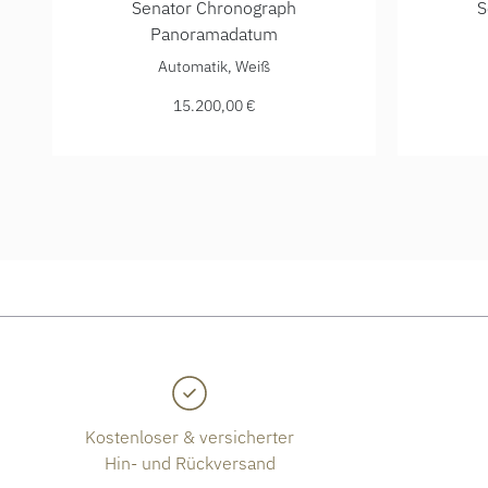
Senator Chronograph
S
Panoramadatum
Glashütte Original Senator Chronograph Panoramadat
Glashütt
Automatik, Weiß
15.200,00 €
Kostenloser & versicherter
Hin- und Rückversand