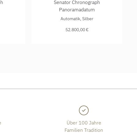
ph
Senator Chronograph
Panoramadatum
05-02-35, Preis: 15.200,00 €
 Chronograph Panoramadatum, Ref: 1-37-01-01-05-30, Preis: 
Glashütte Original Senator Chronograph Pano
Automatik, Silber
52.800,00 €
e
Über 100 Jahre
Familien Tradition