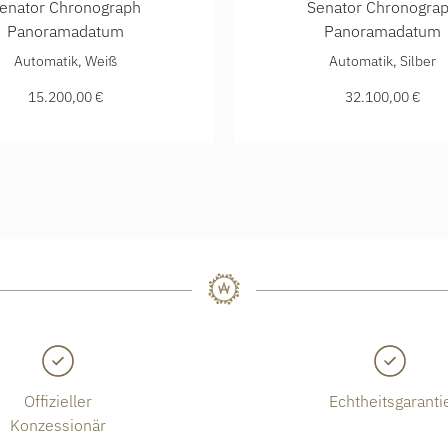
enator Chronograph
Senator Chronogra
Panoramadatum
Panoramadatum
um, Ref: 1-37-01-05-02-33, Preis: 15.200,00 €
e Original Senator Chronograph Panoramadatum, Ref: 1-37-01-
Glashütte Original Senator
Automatik, Weiß
Automatik, Silber
15.200,00 €
32.100,00 €
Offizieller
Echtheitsgaranti
Konzessionär