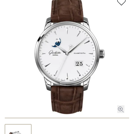
ROLEX
ROLEX CERTIFIED PRE-OWNED
UHREN
SCHMUCK
LUXURY DEALS
HOCHZEIT
ACCESSOIRES