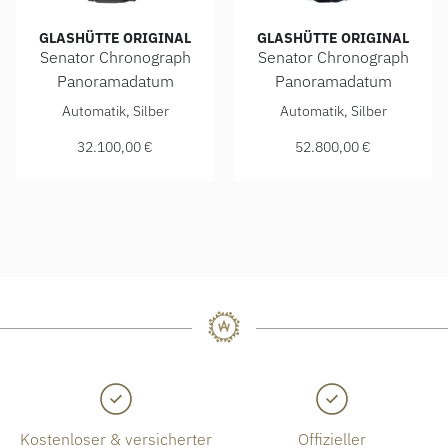
GLASHÜTTE ORIGINAL
GLASHÜTTE ORIGINAL
Senator Chronograph
Senator Chronograph
Panoramadatum
Panoramadatum
Glashütte Original Senator Chronograph Panoramadatum, Re
Glashütte Original Senator 
Automatik, Silber
Automatik, Silber
32.100,00 €
52.800,00 €
Kostenloser & versicherter
Offizieller