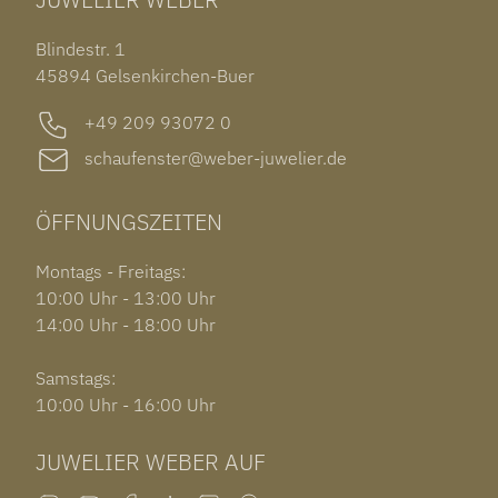
ROLEX SUBMARINER DATE
OHRSCHMUCK
TISSOT PRX POWERMATIC 80
OUT OF COLLECTION
Blindestr. 1
GARMIN VENU 3S
45894 Gelsenkirchen-Buer
+49 209 93072 0
schaufenster@weber-juwelier.de
ÖFFNUNGSZEITEN
Montags - Freitags:
10:00 Uhr - 13:00 Uhr
14:00 Uhr - 18:00 Uhr
Samstags:
10:00 Uhr - 16:00 Uhr
JUWELIER WEBER AUF