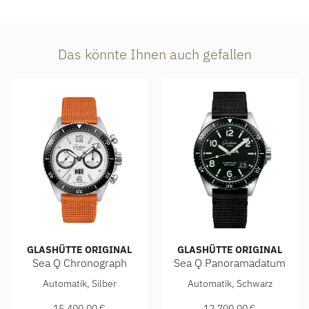
Das könnte Ihnen auch gefallen
GLASHÜTTE ORIGINAL
GLASHÜTTE ORIGINAL
Sea Q Chronograph
Sea Q Panoramadatum
Glashütte Original Sea Q Chronograph , Ref: 1-37-23-03-80
Glashütte Original Sea Q Pa
Automatik, Silber
Automatik, Schwarz
15.400,00 €
12.700,00 €