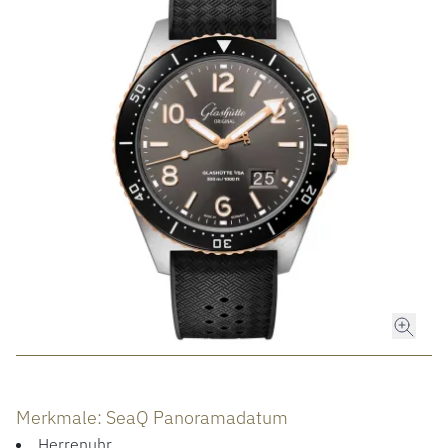
ROLEX
ROLEX CERTIFIED PRE-OWNED
UHREN
SCHMUCK
LUXURY DEALS
HOCHZEIT
ACCESSOIRES
Merkmale: SeaQ Panoramadatum
Herrenuhr
ÜBER UNS