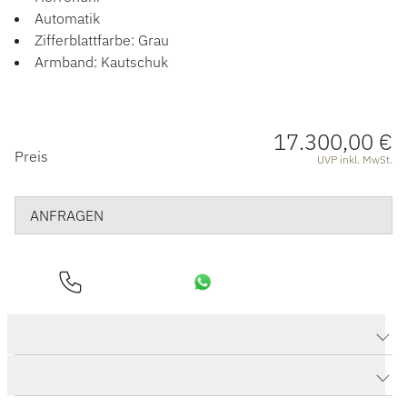
Automatik
Zifferblattfarbe: Grau
Armband: Kautschuk
17.300,00 €
PREISINFORMATIONEN
Preis
UVP inkl. MwSt.
ANFRAGEN
Produktdaten SeaQ Panoramadatum
Herstellerbeschreibung