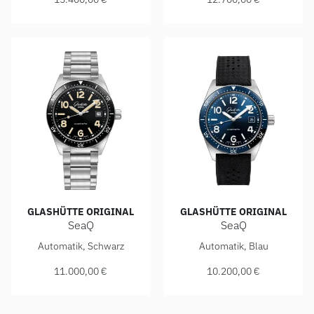
GLASHÜTTE ORIGINAL
GLASHÜTTE ORIGINAL
SeaQ
SeaQ
Glashütte Original SeaQ, Ref: 1-39-11-06-60-70, Preis: 11
Glashütte Original SeaQ, Ref
Automatik, Schwarz
Automatik, Blau
11.000,00 €
10.200,00 €