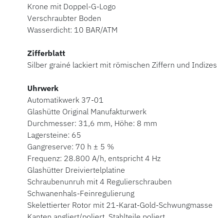
Krone mit Doppel-G-Logo
Verschraubter Boden
Wasserdicht: 10 BAR/ATM
Zifferblatt
Silber grainé lackiert mit römischen Ziffern und Indizes
Uhrwerk
Automatikwerk
37-01
Glashütte Original Manufakturwerk
Durchmesser: 31,6 mm, Höhe: 8 mm
Lagersteine: 65
Gangreserve: 70 h ± 5 %
Frequenz: 28.800 A/h, entspricht 4 Hz
Glashütter Dreiviertelplatine
Schraubenunruh mit 4 Regulierschrauben
Schwanenhals-Feinregulierung
Skelettierter Rotor mit 21-Karat-Gold-Schwungmasse
Kanten angliert/poliert, Stahlteile poliert