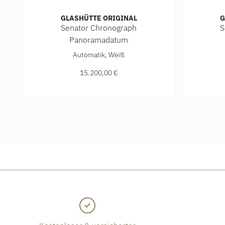
GLASHÜTTE ORIGINAL
G
Senator Chronograph
S
Panoramadatum
Glashütte Original Senator Chronograph Panoramadat
Glashütt
Automatik, Weiß
15.200,00 €