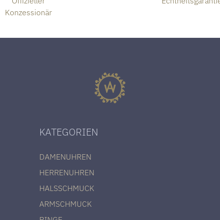
Offizieller
Echtheitsgaranti
Konzessionär
KATEGORIEN
DAMENUHREN
HERRENUHREN
HALSSCHMUCK
ARMSCHMUCK
RINGE