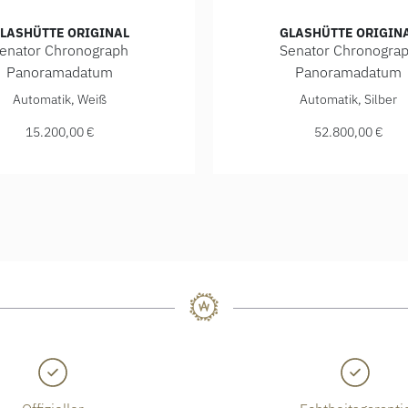
LASHÜTTE ORIGINAL
GLASHÜTTE ORIGIN
enator Chronograph
Senator Chronogra
Panoramadatum
Panoramadatum
um, Ref: 1-37-01-05-02-33, Preis: 15.200,00 €
e Original Senator Chronograph Panoramadatum, Ref: 1-37-01-
Glashütte Original Senator
Automatik, Weiß
Automatik, Silber
15.200,00 €
52.800,00 €