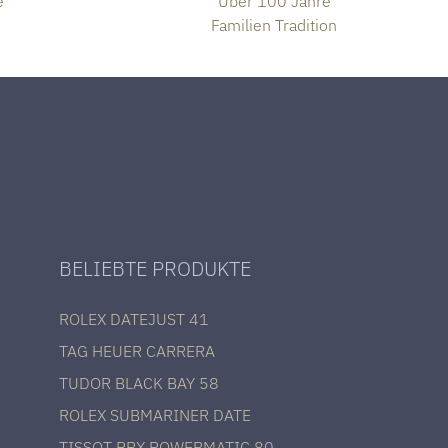
e
Über 100 Jahre
Familien Tradition
BELIEBTE PRODUKTE
ROLEX DATEJUST 41
TAG HEUER CARRERA
TUDOR BLACK BAY 58
ROLEX SUBMARINER DATE
TISSOT PRX POWERMATIC 80