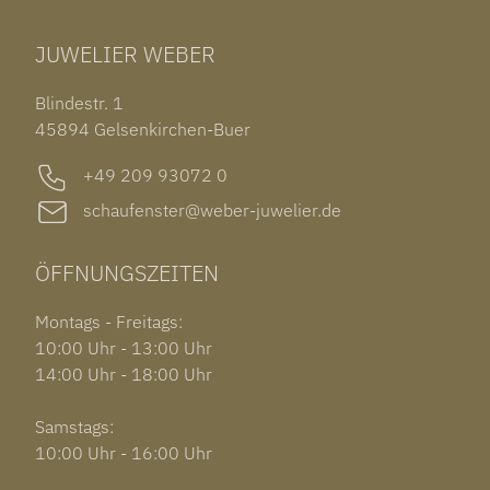
TUDOR BLACK BAY 58
RINGE
CHOPARD ALPINE EAGLE
JUWELIER WEBER
ROLEX SUBMARINER DATE
OHRSCHMUCK
TISSOT PRX POWERMATIC 80
OUT OF COLLECTION
Blindestr. 1
GARMIN VENU 3S
45894 Gelsenkirchen-Buer
+49 209 93072 0
schaufenster@weber-juwelier.de
ÖFFNUNGSZEITEN
Montags - Freitags:
10:00 Uhr - 13:00 Uhr
14:00 Uhr - 18:00 Uhr
Samstags:
10:00 Uhr - 16:00 Uhr