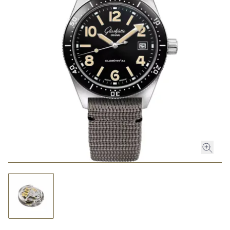
ROLEX
ROLEX CERTIFIED PRE-OWNED
UHREN
SCHMUCK
LUXURY DEALS
HOCHZEIT
ACCESSOIRES