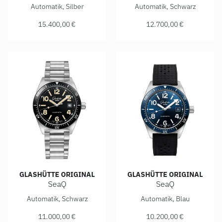
Glashütte Original Sea Q Chronograph , Ref: 1-37-23-03-80
Glashütte Original Sea Q Pa
Automatik, Silber
Automatik, Schwarz
15.400,00 €
12.700,00 €
GLASHÜTTE ORIGINAL
GLASHÜTTE ORIGINAL
SeaQ
SeaQ
Glashütte Original SeaQ, Ref: 1-39-11-06-60-70, Preis: 11
Glashütte Original SeaQ, Ref
Automatik, Schwarz
Automatik, Blau
11.000,00 €
10.200,00 €