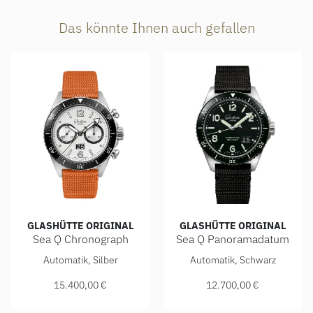
Das könnte Ihnen auch gefallen
GLASHÜTTE ORIGINAL
GLASHÜTTE ORIGINAL
Sea Q Chronograph
Sea Q Panoramadatum
Glashütte Original Sea Q Chronograph , Ref: 1-37-23-03-80
Glashütte Original Sea Q Pa
Automatik, Silber
Automatik, Schwarz
15.400,00 €
12.700,00 €