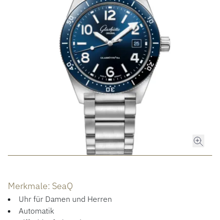
ROLEX
ROLEX CERTIFIED PRE-OWNED
UHREN
SCHMUCK
LUXURY DEALS
HOCHZEIT
Merkmale: SeaQ
ACCESSOIRES
Uhr für Damen und Herren
Automatik
ÜBER UNS