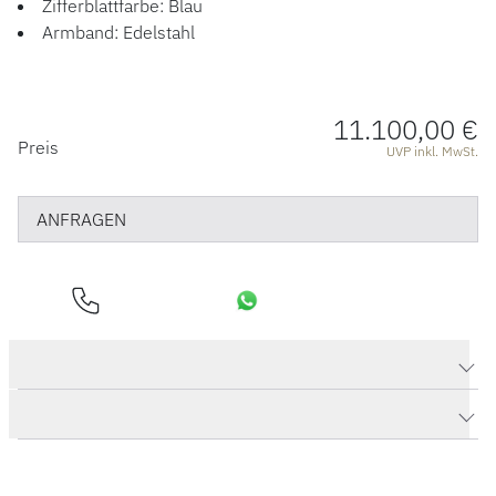
Zifferblattfarbe: Blau
Armband: Edelstahl
11.100,00 €
PREISINFORMATIONEN
Preis
UVP inkl. MwSt.
ANFRAGEN
Produktdaten SeaQ
Herstellerbeschreibung