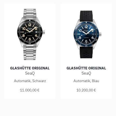
GLASHÜTTE ORIGINAL
GLASHÜTTE ORIGINAL
SeaQ
SeaQ
Glashütte Original SeaQ, Ref: 1-39-11-06-60-70, Preis: 11
Glashütte Original SeaQ, Ref
Automatik, Schwarz
Automatik, Blau
11.000,00 €
10.200,00 €