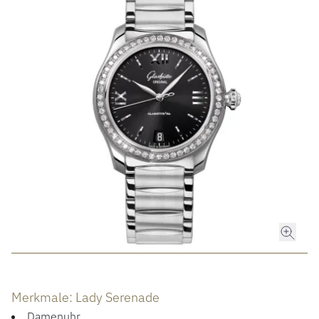
ROLEX
ROLEX CERTIFIED PRE-OWNED
UHREN
SCHMUCK
LUXURY DEALS
HOCHZEIT
ACCESSOIRES
Merkmale: Lady Serenade
Damenuhr
ÜBER UNS