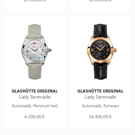
GLASHÜTTE ORIGINAL
GLASHÜTTE ORIGINAL
Lady Serenade
Lady Serenade
Glashütte Original Lady Serenade, Ref: 1-39-22-08-02-04, 
Glashütte Original Lady Sere
Automatik, Perlmutt hell
Automatik, Schwarz
6.200,00 €
16.400,00 €