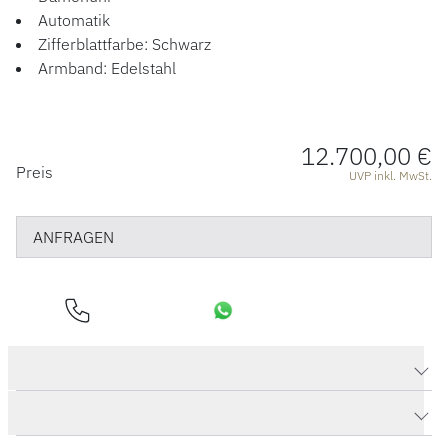
Automatik
Zifferblattfarbe: Schwarz
Armband: Edelstahl
12.700,00 €
PREISINFORMATIONEN
Preis
UVP inkl. MwSt.
ANFRAGEN
Produktdaten Lady Serenade
Herstellerbeschreibung