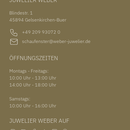
ROLEX SUBMARINER DATE
OHRSCHMUCK
TISSOT PRX POWERMATIC 80
OUT OF COLLECTION
Blindestr. 1
GARMIN VENU 3S
45894 Gelsenkirchen-Buer
+49 209 93072 0
schaufenster@weber-juwelier.de
ÖFFNUNGSZEITEN
Montags - Freitags:
10:00 Uhr - 13:00 Uhr
14:00 Uhr - 18:00 Uhr
Samstags:
10:00 Uhr - 16:00 Uhr
JUWELIER WEBER AUF