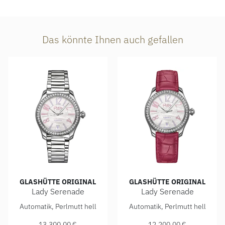
Das könnte Ihnen auch gefallen
GLASHÜTTE ORIGINAL
GLASHÜTTE ORIGINAL
Lady Serenade
Lady Serenade
Glashütte Original Lady Serenade, Ref: 1-39-22-22-22-70, 
Glashütte Original Lady Sere
Automatik, Perlmutt hell
Automatik, Perlmutt hell
13.300,00 €
12.200,00 €