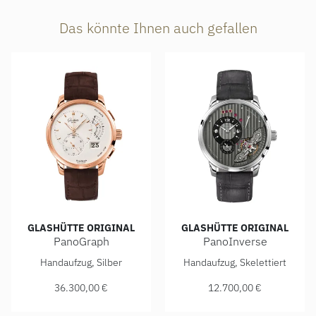
Das könnte Ihnen auch gefallen
GLASHÜTTE ORIGINAL
GLASHÜTTE ORIGINAL
PanoGraph
PanoInverse
Glashütte Original PanoGraph, Ref: 1-61-03-25-15-05, Prei
Glashütte Original PanoInver
Handaufzug, Silber
Handaufzug, Skelettiert
36.300,00 €
12.700,00 €