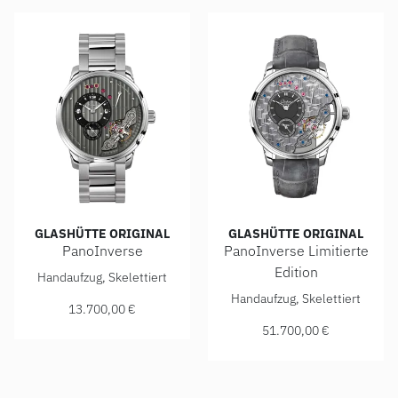
GLASHÜTTE ORIGINAL
GLASHÜTTE ORIGINAL
PanoInverse
PanoInverse Limitierte
Glashütte Original PanoInverse, Ref: 1-66-06-04-22-71, Pr
Edition
Handaufzug, Skelettiert
Glashütte Original PanoInver
Handaufzug, Skelettiert
13.700,00 €
51.700,00 €