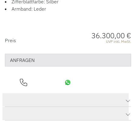
Zifferblattfarbe: Silber
Armband: Leder
36.300,00 €
PREISINFORMATIONEN
Preis
UVP inkl. MwSt.
ANFRAGEN
Produktdaten PanoGraph
Herstellerbeschreibung