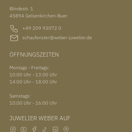
TISSOT PRX POWERMATIC 80
OUT OF COLLECTION
Blindestr. 1
GARMIN VENU 3S
45894 Gelsenkirchen-Buer
+49 209 93072 0
schaufenster@weber-juwelier.de
ÖFFNUNGSZEITEN
Montags - Freitags:
10:00 Uhr - 13:00 Uhr
14:00 Uhr - 18:00 Uhr
Samstags:
10:00 Uhr - 16:00 Uhr
JUWELIER WEBER AUF