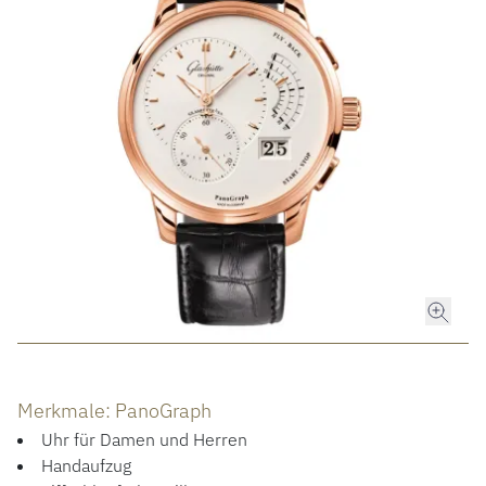
ROLEX
ROLEX CERTIFIED PRE-OWNED
UHREN
SCHMUCK
LUXURY DEALS
HOCHZEIT
Merkmale: PanoGraph
ACCESSOIRES
Uhr für Damen und Herren
Handaufzug
ÜBER UNS