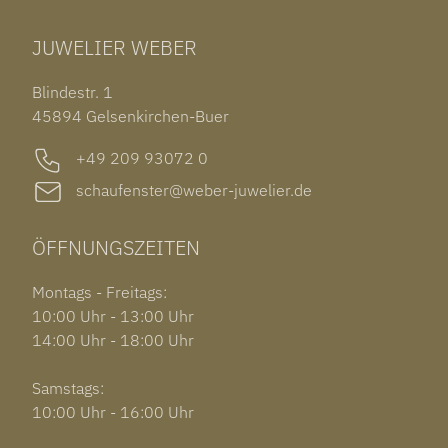
TUDOR BLACK BAY 58
RINGE
CHOPARD ALPINE EAGLE
JUWELIER WEBER
ROLEX SUBMARINER DATE
OHRSCHMUCK
TISSOT PRX POWERMATIC 80
OUT OF COLLECTION
Blindestr. 1
GARMIN VENU 3S
45894 Gelsenkirchen-Buer
+49 209 93072 0
schaufenster@weber-juwelier.de
ÖFFNUNGSZEITEN
Montags - Freitags:
10:00 Uhr - 13:00 Uhr
14:00 Uhr - 18:00 Uhr
Samstags:
10:00 Uhr - 16:00 Uhr