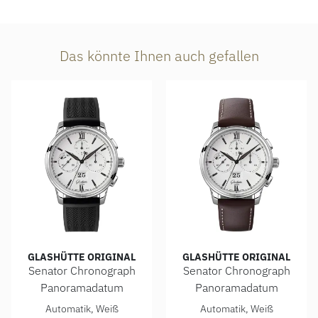
Das könnte Ihnen auch gefallen
GLASHÜTTE ORIGINAL
GLASHÜTTE ORIGINAL
Senator Chronograph
Senator Chronograph
Panoramadatum
Panoramadatum
Glashütte Original Senator Chronograph Panoramadatum, Re
Glashütte Original Senator 
Automatik, Weiß
Automatik, Weiß