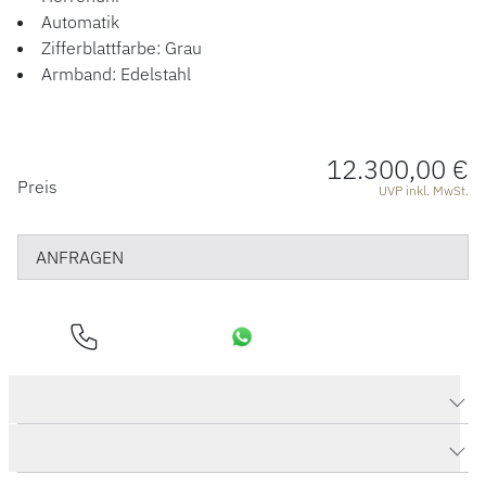
ÜBER UNS
Automatik
Zifferblattfarbe: Grau
Armband: Edelstahl
12.300,00 €
PREISINFORMATIONEN
Preis
UVP inkl. MwSt.
ANFRAGEN
Produktdaten Senator Observer
Herstellerbeschreibung