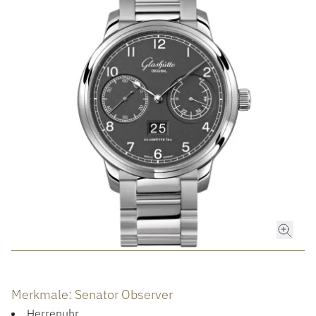
ROLEX
ROLEX CERTIFIED PRE-OWNED
UHREN
SCHMUCK
LUXURY DEALS
HOCHZEIT
ACCESSOIRES
Merkmale: Senator Observer
Herrenuhr