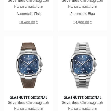
Seventies Chronograph
Seventies Chronograph
Panoramadatum
Panoramadatum
Glashütte Original Seventies Chronograph Panoramadatum, 
Glashütte Original Seventie
Automatik, Pink
Automatik, Blau
15.600,00 €
14.900,00 €
GLASHÜTTE ORIGINAL
GLASHÜTTE ORIGINAL
Seventies Chronograph
Seventies Chronograph
Panoramadatum
Panoramadatum