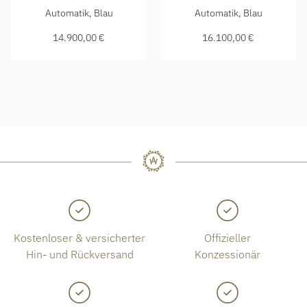
Glashütte Original Seventies Chronograph Panoramadatum, 
Glashütte Original Seventie
Automatik, Blau
Automatik, Blau
14.900,00 €
16.100,00 €
Kostenloser & versicherter
Offizieller
Hin- und Rückversand
Konzessionär