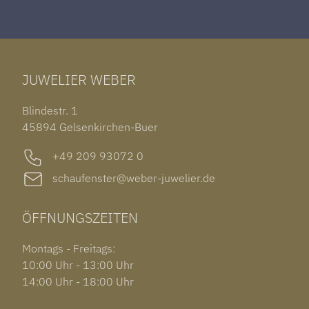
ROLEX DATEJUST 41
HALSSCHMUCK
JAEGER-LECOULTRE REVERSO
TAG HEUER CARRERA
ARMSCHMUCK
IWC PORTUGIESER
TUDOR BLACK BAY 58
RINGE
CHOPARD ALPINE EAGLE
JUWELIER WEBER
ROLEX SUBMARINER DATE
OHRSCHMUCK
TISSOT PRX POWERMATIC 80
OUT OF COLLECTION
Blindestr. 1
GARMIN VENU 3S
45894 Gelsenkirchen-Buer
+49 209 93072 0
schaufenster@weber-juwelier.de
ÖFFNUNGSZEITEN
Montags - Freitags:
10:00 Uhr - 13:00 Uhr
14:00 Uhr - 18:00 Uhr