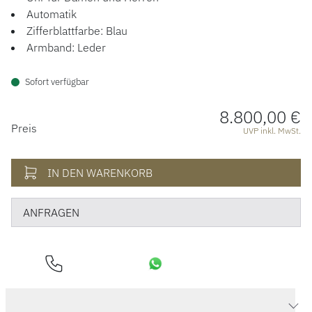
ÜBER UNS
Automatik
Zifferblattfarbe: Blau
Armband: Leder
Sofort verfügbar
8.800,00 €
PREISINFORMATIONEN
Preis
UVP inkl. MwSt.
IN DEN WARENKORB
ANFRAGEN
Produktdaten Sixties Panoramadatum