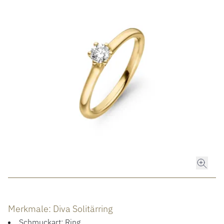
ROLEX
ROLEX CERTIFIED PRE-OWNED
UHREN
SCHMUCK
LUXURY DEALS
HOCHZEIT
ACCESSOIRES
Merkmale: Diva Solitärring
ÜBER UNS
Schmuckart: Ring