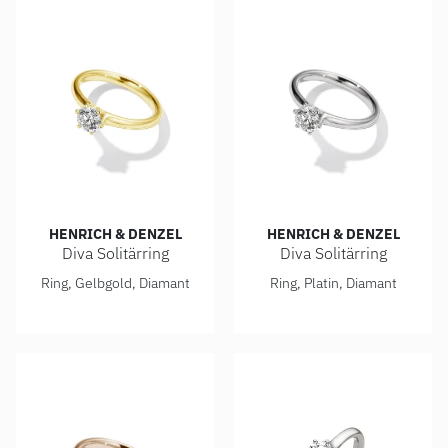
HENRICH & DENZEL
HENRICH & DENZEL
Diva Solitärring
Diva Solitärring
Henrich & Denzel Diva Solitärring, Ref: GS003.09000
Henrich & Denzel Diva Solitä
Ring, Gelbgold, Diamant
Ring, Platin, Diamant