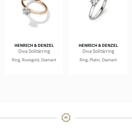
HENRICH & DENZEL
HENRICH & DENZEL
Diva Solitärring
Diva Solitärring
Henrich & Denzel Diva Solitärring, Ref: RS003.09000
Henrich & Denzel Diva Solitä
Ring, Roségold, Diamant
Ring, Platin, Diamant