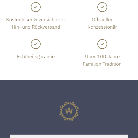
Kostenloser & versicherter
Offizieller
Hin- und Rückversand
Konzessionär
Echtheitsgarantie
Über 100 Jahre
Familien Tradition