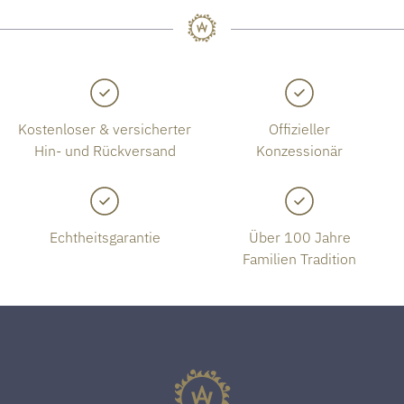
Kostenloser & versicherter
Offizieller
Hin- und Rückversand
Konzessionär
Echtheitsgarantie
Über 100 Jahre
Familien Tradition