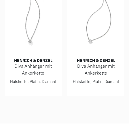
HENRICH & DENZEL
HENRICH & DENZEL
Diva Anhänger mit
Diva Anhänger mit
Ankerkette
Ankerkette
Henrich & Denzel Diva Anhänger mit Ankerkette, Ref: PA0
Henrich & Denzel Diva Anhän
Halskette, Platin, Diamant
Halskette, Platin, Diamant