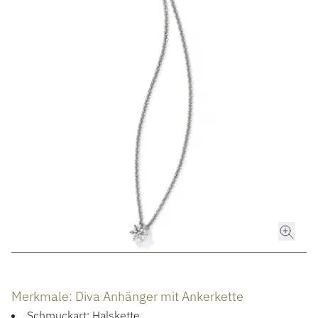
ROLEX
ROLEX CERTIFIED PRE-OWNED
UHREN
SCHMUCK
LUXURY DEALS
HOCHZEIT
ACCESSOIRES
ÜBER UNS
Merkmale: Diva Anhänger mit Ankerkette
Schmuckart: Halskette