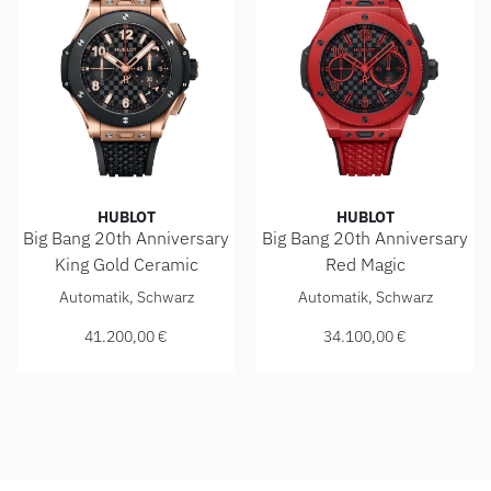
HUBLOT
HUBLOT
Big Bang 20th Anniversary
Big Bang 20th Anniversary
King Gold Ceramic
Red Magic
Hublot Big Bang 20th Anniversary King Gold Ceramic , Ref:
Hublot Big Bang 20th Anniver
Automatik, Schwarz
Automatik, Schwarz
41.200,00 €
34.100,00 €