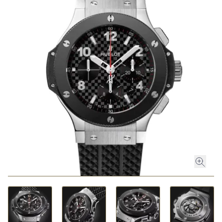
ROLEX
ROLEX CERTIFIED PRE-OWNED
UHREN
SCHMUCK
LUXURY DEALS
HOCHZEIT