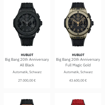
HUBLOT
HUBLOT
Big Bang 20th Anniversary
Big Bang 20th Anniversary
All Black
Full Magic Gold
Hublot Big Bang 20th Anniversary All Black , Ref: 431.CI.13
Hublot Big Bang 20th Anniver
Automatik, Schwarz
Automatik, Schwarz
27.000,00 €
43.600,00 €