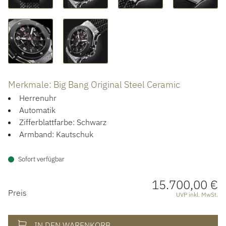
ACCESSOIRES
ÜBER UNS
Merkmale: Big Bang Original Steel Ceramic
Herrenuhr
Automatik
Zifferblattfarbe: Schwarz
Armband: Kautschuk
Sofort verfügbar
15.700,00 €
PREISINFORMATIONEN
Preis
UVP inkl. MwSt.
IN DEN WARENKORB