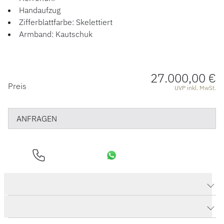
ACCESSOIRES
Handaufzug
Zifferblattfarbe: Skelettiert
ÜBER UNS
Armband: Kautschuk
27.000,00 €
PREISINFORMATIONEN
Preis
UVP inkl. MwSt.
ANFRAGEN
Produktdaten Big Bang MECA-10 Ceramic Blue
Herstellerbeschreibung