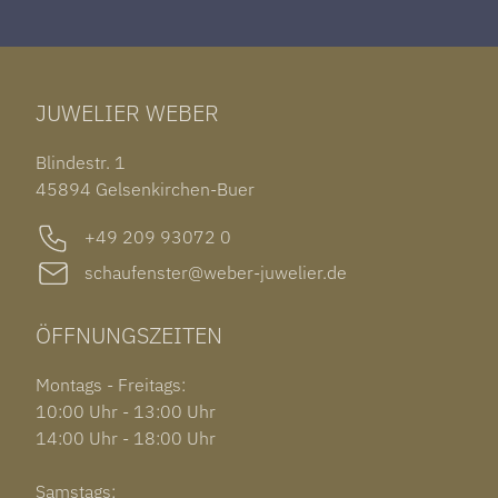
ROLEX DATEJUST 41
HALSSCHMUCK
JAEGER-LECOULTRE REVERSO
TAG HEUER CARRERA
ARMSCHMUCK
IWC PORTUGIESER
TUDOR BLACK BAY 58
RINGE
CHOPARD ALPINE EAGLE
JUWELIER WEBER
ROLEX SUBMARINER DATE
OHRSCHMUCK
TISSOT PRX POWERMATIC 80
OUT OF COLLECTION
Blindestr. 1
GARMIN VENU 3S
45894 Gelsenkirchen-Buer
+49 209 93072 0
schaufenster@weber-juwelier.de
ÖFFNUNGSZEITEN
Montags - Freitags:
10:00 Uhr - 13:00 Uhr
14:00 Uhr - 18:00 Uhr
Samstags: