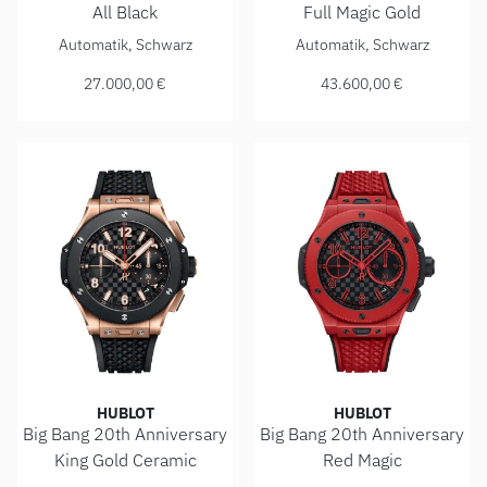
All Black
Full Magic Gold
Hublot Big Bang 20th Anniversary All Black , Ref: 431.CI.13
Hublot Big Bang 20th Anniver
Automatik, Schwarz
Automatik, Schwarz
27.000,00 €
43.600,00 €
HUBLOT
HUBLOT
Big Bang 20th Anniversary
Big Bang 20th Anniversary
King Gold Ceramic
Red Magic
Hublot Big Bang 20th Anniversary King Gold Ceramic , Ref:
Hublot Big Bang 20th Anniver