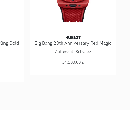
HUBLOT
King Gold
Big Bang 20th Anniversary Red Magic
Hublot Big Bang 20th Anniversary Red Magic ,
Automatik, Schwarz
, Preis: 43.600,00 €
ersary King Gold Ceramic , Ref: 431.OM.1338.RX, Preis: 41.20
34.100,00 €