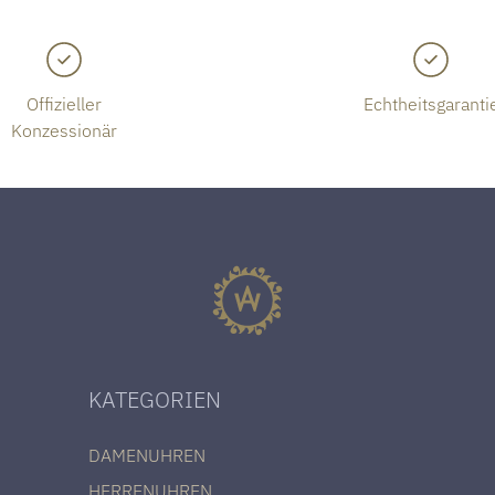
Offizieller
Echtheitsgaranti
Konzessionär
KATEGORIEN
DAMENUHREN
HERRENUHREN