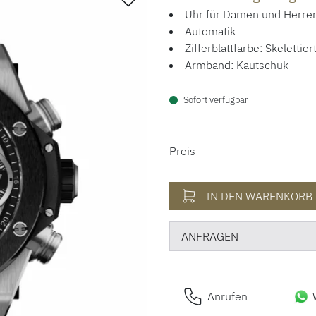
Uhr für Damen und Herre
Automatik
Zifferblattfarbe: Skelettier
Armband: Kautschuk
Sofort verfügbar
PREISINFORM
Preis
IN DEN WARENKORB
ANFRAGEN
Anrufen