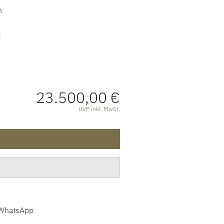
n
t
23.500,00 €
ATIONEN
UVP inkl. MwSt.
WhatsApp