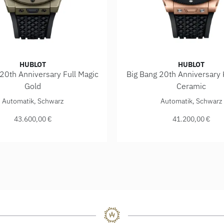
HUBLOT
HUBLOT
20th Anniversary Full Magic
Big Bang 20th Anniversary 
.CI.1340.RX, Preis: 27.000,00 €
Gold
Ceramic
g Bang 20th Anniversary Full Magic Gold , Ref: 431.MX.1330.RX
Hublot Big Bang 20th Anniv
Automatik, Schwarz
Automatik, Schwarz
43.600,00 €
41.200,00 €