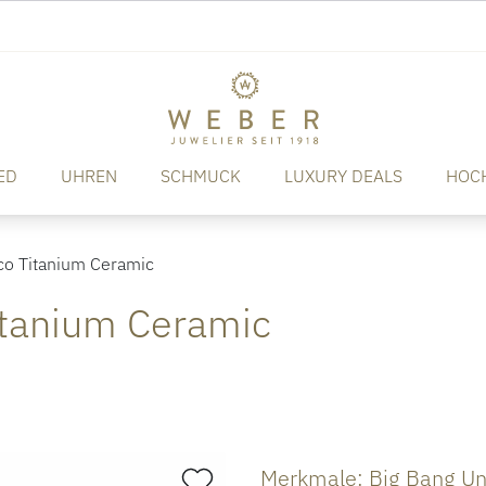
ED
UHREN
SCHMUCK
LUXURY DEALS
HOC
co Titanium Ceramic
itanium Ceramic
Merkmale: Big Bang Un