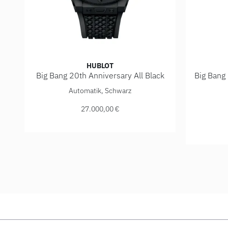
HUBLOT
Big Bang 20th Anniversary All Black
Big Bang 
Hublot Big Bang 20th Anniversary All Black , Ref: 431
Automatik, Schwarz
Hublot Bi
27.000,00 €