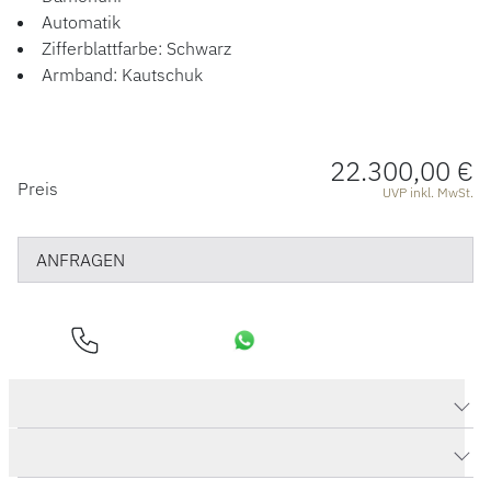
ACCESSOIRES
Automatik
Zifferblattfarbe: Schwarz
ÜBER UNS
Armband: Kautschuk
22.300,00 €
PREISINFORMATIONEN
Preis
UVP inkl. MwSt.
ANFRAGEN
Produktdaten Big Bang One Click Steel Pavé
Herstellerbeschreibung