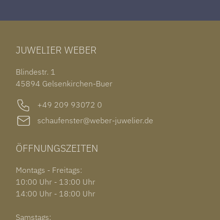
ROLEX DATEJUST 41
HALSSCHMUCK
JAEGER-LECOULTRE REVERSO
TAG HEUER CARRERA
ARMSCHMUCK
IWC PORTUGIESER
TUDOR BLACK BAY 58
RINGE
CHOPARD ALPINE EAGLE
JUWELIER WEBER
ROLEX SUBMARINER DATE
OHRSCHMUCK
TISSOT PRX POWERMATIC 80
OUT OF COLLECTION
Blindestr. 1
GARMIN VENU 3S
45894 Gelsenkirchen-Buer
+49 209 93072 0
schaufenster@weber-juwelier.de
ÖFFNUNGSZEITEN
Montags - Freitags:
10:00 Uhr - 13:00 Uhr
14:00 Uhr - 18:00 Uhr
Samstags: