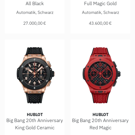
All Black
Full Magic Gold
Hublot Big Bang 20th Anniversary All Black , Ref: 431.CI.13
Hublot Big Bang 20th Anniver
Automatik, Schwarz
Automatik, Schwarz
27.000,00 €
43.600,00 €
HUBLOT
HUBLOT
Big Bang 20th Anniversary
Big Bang 20th Anniversary
King Gold Ceramic
Red Magic
Hublot Big Bang 20th Anniversary King Gold Ceramic , Ref:
Hublot Big Bang 20th Anniver