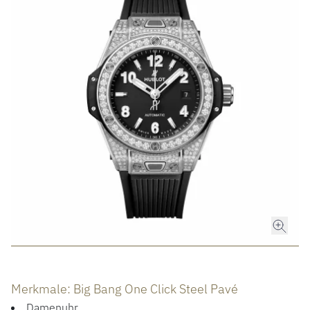
ROLEX
ROLEX CERTIFIED PRE-OWNED
UHREN
SCHMUCK
LUXURY DEALS
HOCHZEIT
Merkmale: Big Bang One Click Steel Pavé
Damenuhr