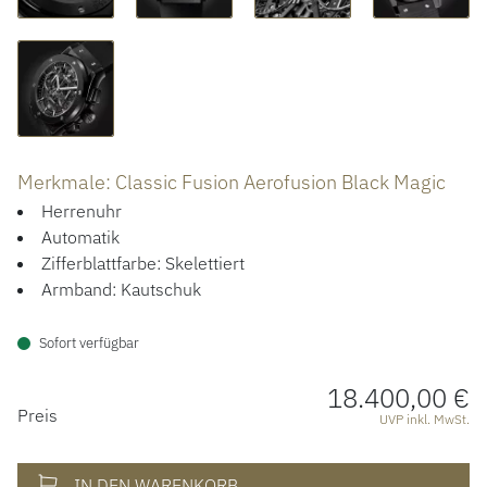
ACCESSOIRES
ÜBER UNS
Merkmale: Classic Fusion Aerofusion Black Magic
Herrenuhr
Automatik
Zifferblattfarbe: Skelettiert
Armband: Kautschuk
Sofort verfügbar
18.400,00 €
PREISINFORMATIONEN
Preis
UVP inkl. MwSt.
IN DEN WARENKORB