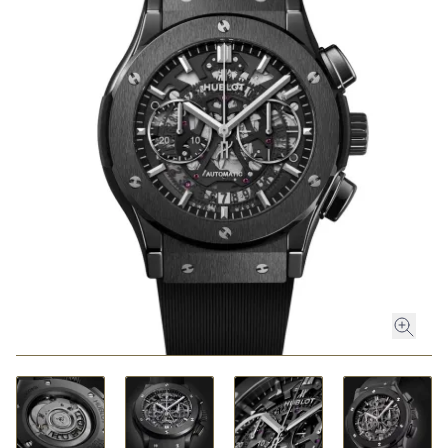
ROLEX
ROLEX CERTIFIED PRE-OWNED
UHREN
SCHMUCK
LUXURY DEALS
HOCHZEIT