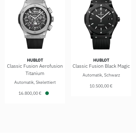
HUBLOT
HUBLOT
Classic Fusion Aerofusion
Classic Fusion Black Magic
Hublot Classic Fusion Black 
Titanium
Automatik, Schwarz
Hublot Classic Fusion Aerofusion Titanium , Ref: 525.NX.01
Automatik, Skelettiert
10.500,00 €
16.800,00 €
Verfügbar