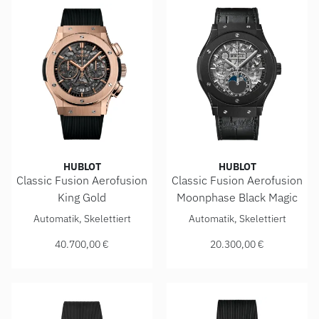
HUBLOT
HUBLOT
Classic Fusion Aerofusion
Classic Fusion Aerofusion
King Gold
Moonphase Black Magic
Hublot Classic Fusion Aerofusion King Gold , Ref: 525.OX.0
Hublot Classic Fusion Aerofu
Automatik, Skelettiert
Automatik, Skelettiert
40.700,00 €
20.300,00 €