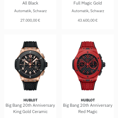
All Black
Full Magic Gold
Hublot Big Bang 20th Anniversary All Black , Ref: 431.CI.13
Hublot Big Bang 20th Anniver
Automatik, Schwarz
Automatik, Schwarz
27.000,00 €
43.600,00 €
HUBLOT
HUBLOT
Big Bang 20th Anniversary
Big Bang 20th Anniversary
King Gold Ceramic
Red Magic
Hublot Big Bang 20th Anniversary King Gold Ceramic , Ref:
Hublot Big Bang 20th Anniver