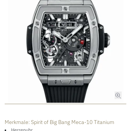
ROLEX
ROLEX CERTIFIED PRE-OWNED
UHREN
SCHMUCK
LUXURY DEALS
HOCHZEIT
Merkmale: Spirit of Big Bang Meca-10 Titanium
Herrenuhr