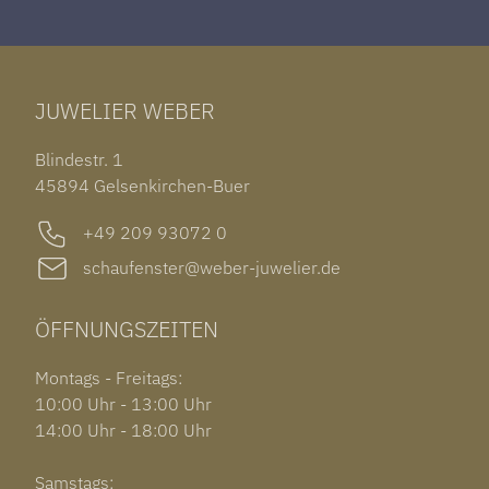
ROLEX DATEJUST 41
HALSSCHMUCK
JAEGER-LECOULTRE REVERSO
TAG HEUER CARRERA
ARMSCHMUCK
IWC PORTUGIESER
TUDOR BLACK BAY 58
RINGE
CHOPARD ALPINE EAGLE
JUWELIER WEBER
ROLEX SUBMARINER DATE
OHRSCHMUCK
TISSOT PRX POWERMATIC 80
OUT OF COLLECTION
Blindestr. 1
GARMIN VENU 3S
45894 Gelsenkirchen-Buer
+49 209 93072 0
schaufenster@weber-juwelier.de
ÖFFNUNGSZEITEN
Montags - Freitags:
10:00 Uhr - 13:00 Uhr
14:00 Uhr - 18:00 Uhr
Samstags: