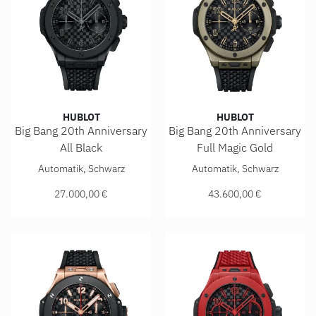
HUBLOT
HUBLOT
Big Bang 20th Anniversary
Big Bang 20th Anniversary
All Black
Full Magic Gold
Hublot Big Bang 20th Anniversary All Black , Ref: 431.CI.13
Hublot Big Bang 20th Anniver
Automatik, Schwarz
Automatik, Schwarz
27.000,00 €
43.600,00 €