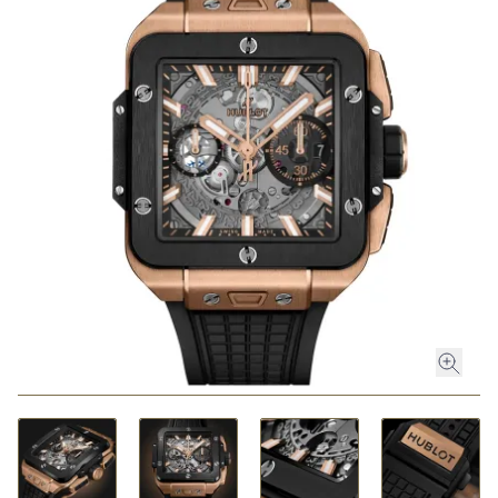
ROLEX
ROLEX CERTIFIED PRE-OWNED
UHREN
SCHMUCK
LUXURY DEALS
HOCHZEIT