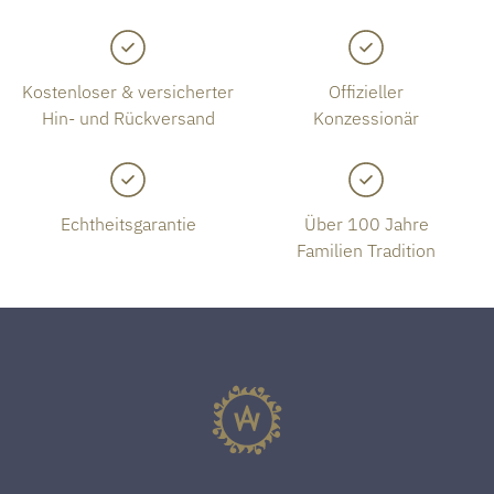
Kostenloser & versicherter
Offizieller
Hin- und Rückversand
Konzessionär
Echtheitsgarantie
Über 100 Jahre
Familien Tradition