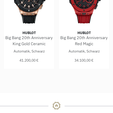
HUBLOT
HUBLOT
Big Bang 20th Anniversary
Big Bang 20th Anniversary
King Gold Ceramic
Red Magic
Hublot Big Bang 20th Anniversary King Gold Ceramic , Ref:
Hublot Big Bang 20th Anniver
Automatik, Schwarz
Automatik, Schwarz
41.200,00 €
34.100,00 €