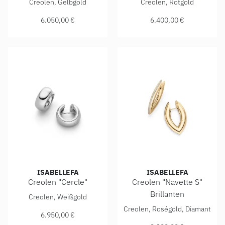
Creolen, Gelbgold
Creolen, Rotgold
6.050,00 €
6.400,00 €
ISABELLEFA
ISABELLEFA
Creolen "Cercle"
Creolen "Navette S"
IsabelleFa Creolen "Cercle", Ref: 07318/SCREOLE-WG, Prei
Brillanten
Creolen, Weißgold
IsabelleFa Creolen "Navette 
Creolen, Roségold, Diamant
6.950,00 €