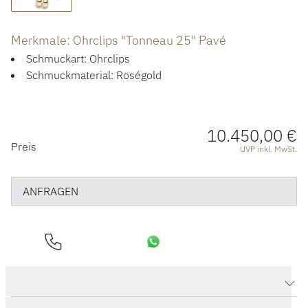
ÜBER UNS
Merkmale: Ohrclips "Tonneau 25" Pavé
Schmuckart: Ohrclips
Schmuckmaterial: Roségold
10.450,00 €
PREISINFORMATIONEN
Preis
UVP inkl. MwSt.
ANFRAGEN
Produktdaten Ohrclips "Tonneau 25" Pavé