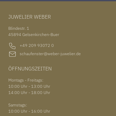
TAG HEUER CARRERA
ARMSCHMUCK
IWC PORTUGIESER
TUDOR BLACK BAY 58
RINGE
CHOPARD ALPINE EAGLE
JUWELIER WEBER
ROLEX SUBMARINER DATE
OHRSCHMUCK
TISSOT PRX POWERMATIC 80
OUT OF COLLECTION
Blindestr. 1
GARMIN VENU 3S
45894 Gelsenkirchen-Buer
+49 209 93072 0
schaufenster@weber-juwelier.de
ÖFFNUNGSZEITEN
Montags - Freitags:
10:00 Uhr - 13:00 Uhr
14:00 Uhr - 18:00 Uhr
Samstags:
10:00 Uhr - 16:00 Uhr