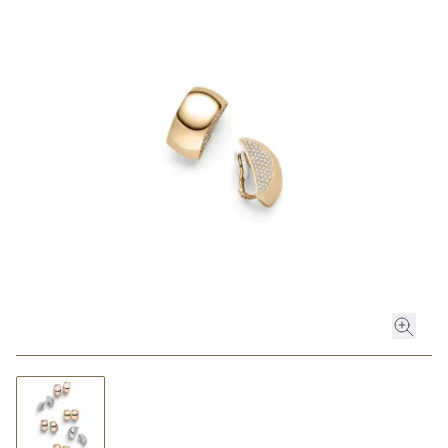
ROLEX
ROLEX CERTIFIED PRE-OWNED
UHREN
SCHMUCK
LUXURY DEALS
HOCHZEIT
ACCESSOIRES