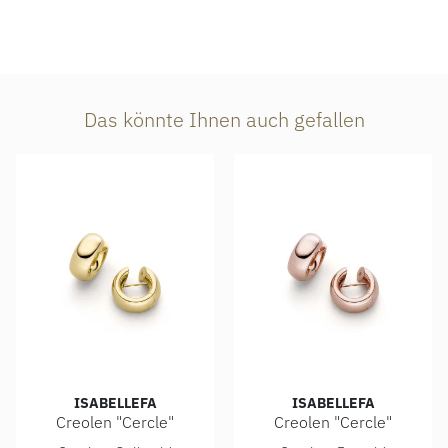
Das könnte Ihnen auch gefallen
ISABELLEFA
ISABELLEFA
Creolen "Cercle"
Creolen "Cercle"
IsabelleFa Creolen "Cercle", Ref: 07318/SCREOLE-GG, Preis
IsabelleFa Creolen "Cercle",