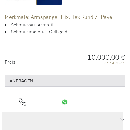
ÜBER UNS
Merkmale: Armspange "Flix.Flex Rund 7" Pavé
Schmuckart: Armreif
Schmuckmaterial: Gelbgold
10.000,00 €
PREISINFORMATIONEN
Preis
UVP inkl. MwSt.
ANFRAGEN
Produktdaten Armspange "Flix.Flex Rund 7" Pavé