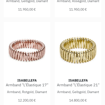
Armband, Gelbgold, Diamant
Armband, Roségold, Diamant
11.950,00 €
11.950,00 €
ISABELLEFA
ISABELLEFA
Armband "L’Élastique 17"
Armband "L’Élastique 21"
IsabelleFa Armband "L’Élastique 17", Ref: 02150/17/41ARM
IsabelleFa Armband "L’Élast
Armband, Rotgold, Diamant
Armband, Gelbgold, Diamant
12.200,00 €
14.800,00 €