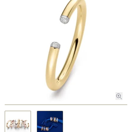
ROLEX
ROLEX CERTIFIED PRE-OWNED
UHREN
SCHMUCK
LUXURY DEALS
HOCHZEIT
ACCESSOIRES