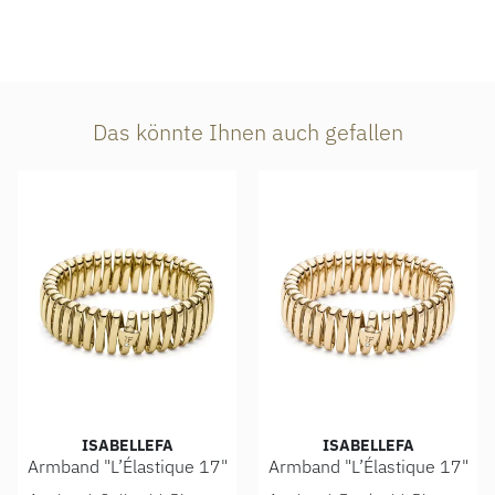
Das könnte Ihnen auch gefallen
ISABELLEFA
ISABELLEFA
Armband "L’Élastique 17"
Armband "L’Élastique 17"
IsabelleFa Armband "L’Élastique 17", Ref: 02150/17/41ARM
IsabelleFa Armband "L’Élast