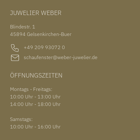
TUDOR BLACK BAY 58
RINGE
CHOPARD ALPINE EAGLE
JUWELIER WEBER
ROLEX SUBMARINER DATE
OHRSCHMUCK
TISSOT PRX POWERMATIC 80
OUT OF COLLECTION
Blindestr. 1
GARMIN VENU 3S
45894 Gelsenkirchen-Buer
+49 209 93072 0
schaufenster@weber-juwelier.de
ÖFFNUNGSZEITEN
Montags - Freitags:
10:00 Uhr - 13:00 Uhr
14:00 Uhr - 18:00 Uhr
Samstags:
10:00 Uhr - 16:00 Uhr