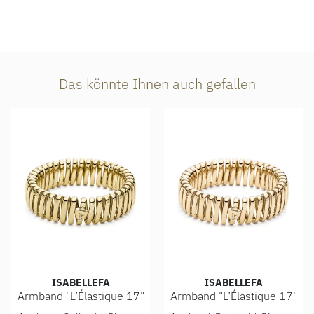
Das könnte Ihnen auch gefallen
ISABELLEFA
ISABELLEFA
Armband "L’Élastique 17"
Armband "L’Élastique 17"
IsabelleFa Armband "L’Élastique 17", Ref: 02150/17/41ARM
IsabelleFa Armband "L’Élast