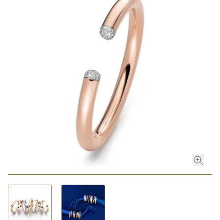
ROLEX
ROLEX CERTIFIED PRE-OWNED
UHREN
SCHMUCK
LUXURY DEALS
HOCHZEIT
ACCESSOIRES