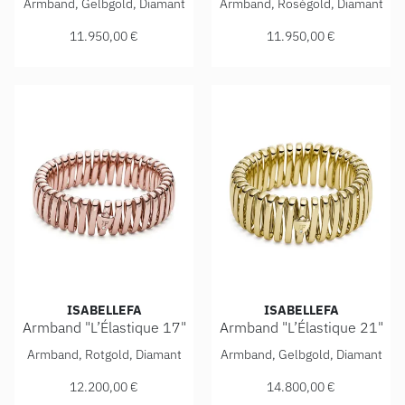
Armband, Gelbgold, Diamant
Armband, Roségold, Diamant
11.950,00 €
11.950,00 €
ISABELLEFA
ISABELLEFA
Armband "L’Élastique 17"
Armband "L’Élastique 21"
IsabelleFa Armband "L’Élastique 17", Ref: 02150/17/41ARM
IsabelleFa Armband "L’Élast
Armband, Rotgold, Diamant
Armband, Gelbgold, Diamant
12.200,00 €
14.800,00 €