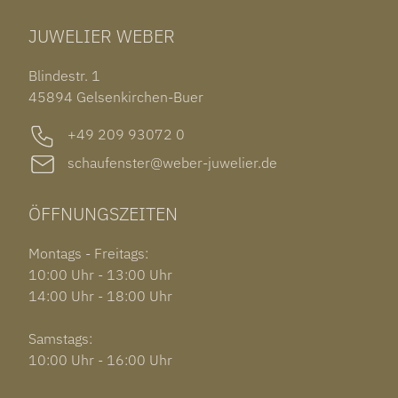
TUDOR BLACK BAY 58
RINGE
CHOPARD ALPINE EAGLE
JUWELIER WEBER
ROLEX SUBMARINER DATE
OHRSCHMUCK
TISSOT PRX POWERMATIC 80
OUT OF COLLECTION
Blindestr. 1
GARMIN VENU 3S
45894 Gelsenkirchen-Buer
+49 209 93072 0
schaufenster@weber-juwelier.de
ÖFFNUNGSZEITEN
Montags - Freitags:
10:00 Uhr - 13:00 Uhr
14:00 Uhr - 18:00 Uhr
Samstags:
10:00 Uhr - 16:00 Uhr