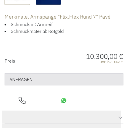
ÜBER UNS
Merkmale: Armspange "Flix.Flex Rund 7" Pavé
Schmuckart: Armreif
Schmuckmaterial: Rotgold
10.300,00 €
PREISINFORMATIONEN
Preis
UVP inkl. MwSt.
ANFRAGEN
Produktdaten Armspange "Flix.Flex Rund 7" Pavé