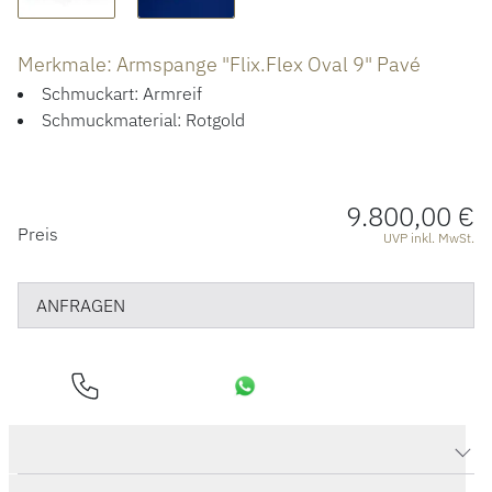
ÜBER UNS
Merkmale: Armspange "Flix.Flex Oval 9" Pavé
Schmuckart: Armreif
Schmuckmaterial: Rotgold
9.800,00 €
PREISINFORMATIONEN
Preis
UVP inkl. MwSt.
ANFRAGEN
Produktdaten Armspange "Flix.Flex Oval 9" Pavé