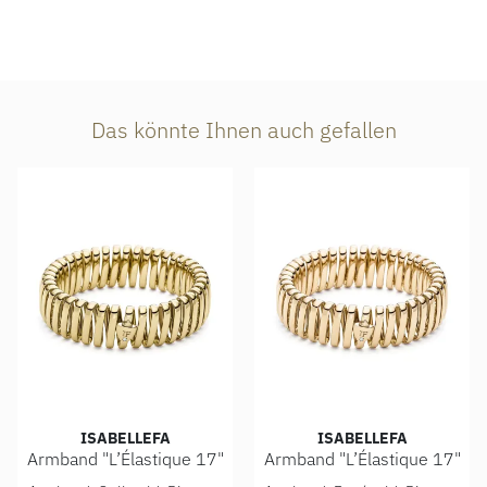
Das könnte Ihnen auch gefallen
ISABELLEFA
ISABELLEFA
Armband "L’Élastique 17"
Armband "L’Élastique 17"
IsabelleFa Armband "L’Élastique 17", Ref: 02150/17/41ARM
IsabelleFa Armband "L’Élast