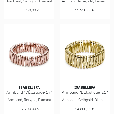
Armband, Gelbgold, Diamant
Armband, Roségold, Diamant
11.950,00 €
11.950,00 €
ISABELLEFA
ISABELLEFA
Armband "L’Élastique 17"
Armband "L’Élastique 21"
IsabelleFa Armband "L’Élastique 17", Ref: 02150/17/41ARM
IsabelleFa Armband "L’Élast
Armband, Rotgold, Diamant
Armband, Gelbgold, Diamant
12.200,00 €
14.800,00 €