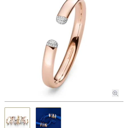
ROLEX
ROLEX CERTIFIED PRE-OWNED
UHREN
SCHMUCK
LUXURY DEALS
HOCHZEIT
ACCESSOIRES