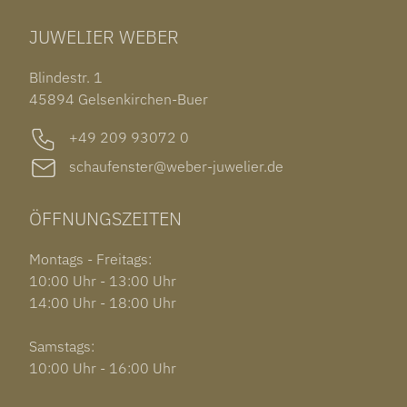
TUDOR BLACK BAY 58
RINGE
CHOPARD ALPINE EAGLE
JUWELIER WEBER
ROLEX SUBMARINER DATE
OHRSCHMUCK
TISSOT PRX POWERMATIC 80
OUT OF COLLECTION
Blindestr. 1
GARMIN VENU 3S
45894 Gelsenkirchen-Buer
+49 209 93072 0
schaufenster@weber-juwelier.de
ÖFFNUNGSZEITEN
Montags - Freitags:
10:00 Uhr - 13:00 Uhr
14:00 Uhr - 18:00 Uhr
Samstags:
10:00 Uhr - 16:00 Uhr