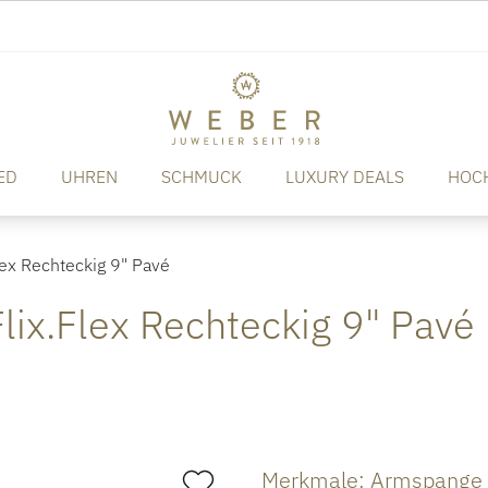
ED
UHREN
SCHMUCK
LUXURY DEALS
HOC
ex Rechteckig 9" Pavé
lix.Flex Rechteckig 9" Pavé
Merkmale: Armspange "