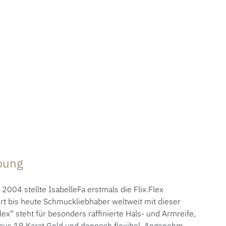
ibung
04 stellte IsabelleFa erstmals die Flix.Flex
ert bis heute Schmuckliebhaber weltweit mit dieser
ex“ steht für besonders raffinierte Hals- und Armreife,
h aus 18 Karat Gold und dennoch flexibel. Angenehm