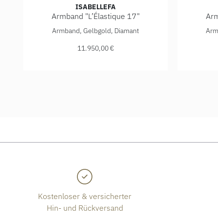
ISABELLEFA
Armband "L’Élastique 17"
Arm
IsabelleFa Armband "L’Élastique 17", Ref: 02150/17
Isabelle
Armband, Gelbgold, Diamant
Arm
11.950,00 €
Kostenloser & versicherter
Hin- und Rückversand