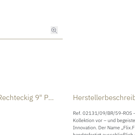
Produktdaten Armspange "Flix.Flex Rechteckig 9" Pavé
Herstellerbeschre
Ref.
02131/09/BR/59-ROS - 20
Kollektion vor – und begeist
Innovation. Der Name „Flix.Fl
handgefertigt ausschließlic