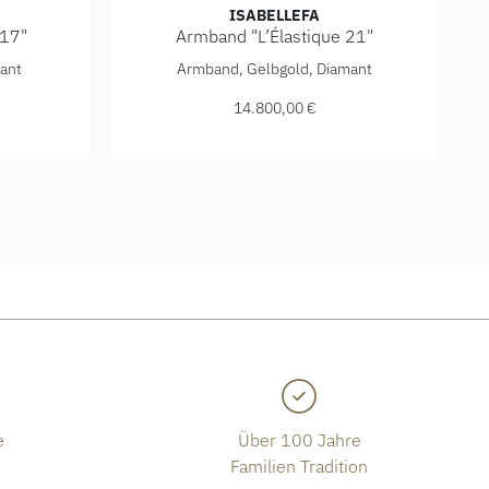
ISABELLEFA
 17"
Armband "L’Élastique 21"
: 11.950,00 €
tique 17", Ref: 02150/17/41ARM-RR, Preis: 12.200,00 €
IsabelleFa Armband "L’Élastique 21", Ref: 0
ant
Armband, Gelbgold, Diamant
14.800,00 €
e
Über 100 Jahre
Familien Tradition