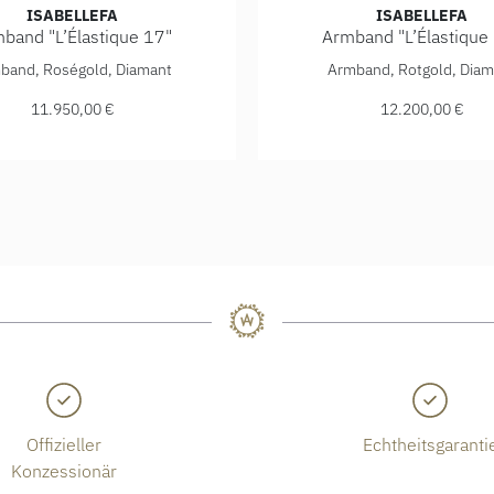
ISABELLEFA
ISABELLEFA
band "L’Élastique 17"
Armband "L’Élastique
/41ARM-GG, Preis: 11.950,00 €
Fa Armband "L’Élastique 17", Ref: 02150/17/41ARM-ROS, Preis
IsabelleFa Armband "L’Élas
band, Roségold, Diamant
Armband, Rotgold, Diam
11.950,00 €
12.200,00 €
Offizieller
Echtheitsgaranti
Konzessionär