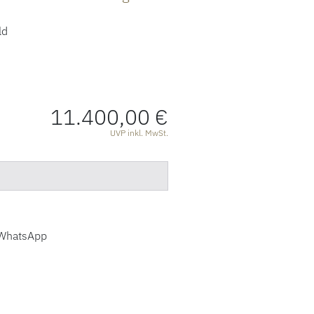
ld
11.400,00 €
ATIONEN
UVP inkl. MwSt.
WhatsApp