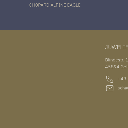
CHOPARD ALPINE EAGLE
JUWELI
Blindestr. 
45894 Gel
+49 2
schau