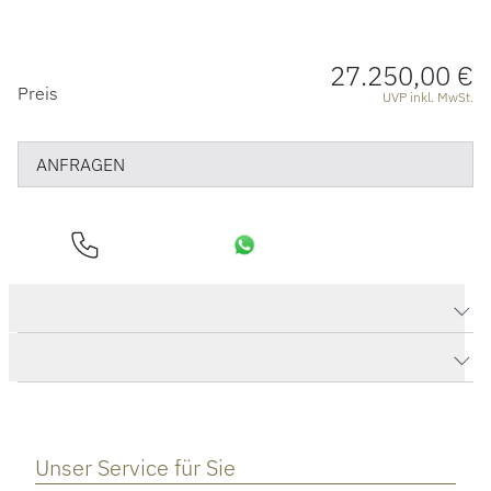
27.250,00 €
PREISINFORMATIONEN
Preis
UVP inkl. MwSt.
ANFRAGEN
Produktdaten Collier "ChaCha 8"
Herstellerbeschreibung
Unser Service für Sie