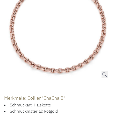
ROLEX
ROLEX CERTIFIED PRE-OWNED
UHREN
SCHMUCK
LUXURY DEALS
HOCHZEIT
Merkmale: Collier "ChaCha 8"
ACCESSOIRES
Schmuckart: Halskette
Schmuckmaterial: Rotgold
ÜBER UNS