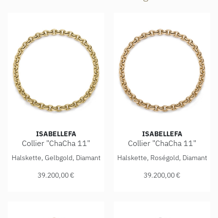
ISABELLEFA
ISABELLEFA
Collier "ChaCha 11"
Collier "ChaCha 11"
IsabelleFa Collier "ChaCha 11", Ref: 04111/45BKL-GG, Prei
IsabelleFa Collier "ChaCha 1
Halskette, Gelbgold, Diamant
Halskette, Roségold, Diamant
39.200,00 €
39.200,00 €