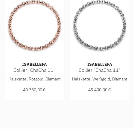
ISABELLEFA
ISABELLEFA
Collier "ChaCha 11"
Collier "ChaCha 11"
IsabelleFa Collier "ChaCha 11", Ref: 04111/45BKL-RR, Prei
IsabelleFa Collier "ChaCha 1
Halskette, Rotgold, Diamant
Halskette, Weißgold, Diamant
40.350,00 €
45.400,00 €