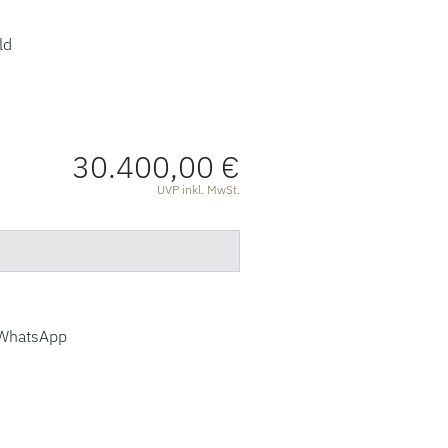
ld
30.400,00 €
ATIONEN
UVP inkl. MwSt.
WhatsApp