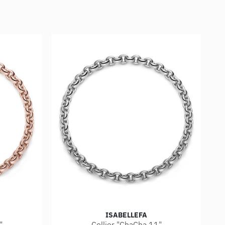
ISABELLEFA
"
Collier "ChaCha 11"