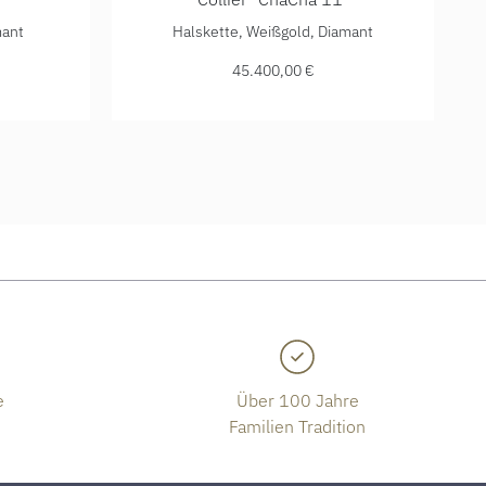
00 €
 11", Ref: 04111/45BKL-RR, Preis: 40.350,00 €
IsabelleFa Collier "ChaCha 11", Ref: 04111/
mant
Halskette, Weißgold, Diamant
45.400,00 €
e
Über 100 Jahre
Familien Tradition