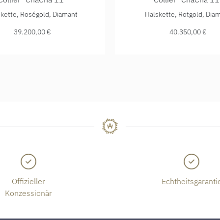
, Preis: 39.200,00 €
a Collier "ChaCha 11", Ref: 04111/45BKL-ROS, Preis: 39.200,
IsabelleFa Collier "ChaCha
kette, Roségold, Diamant
Halskette, Rotgold, Dia
39.200,00 €
40.350,00 €
Offizieller
Echtheitsgaranti
Konzessionär