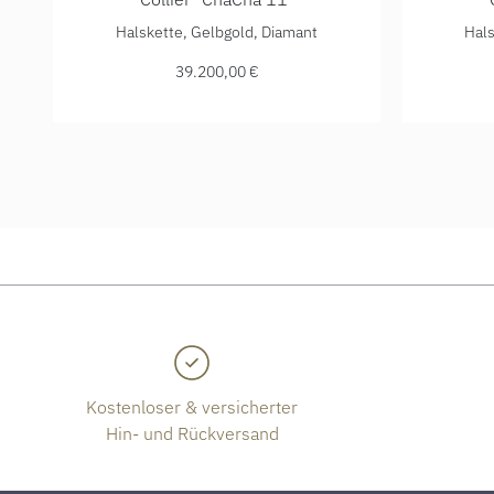
IsabelleFa Collier "ChaCha 11", Ref: 04111/45BKL-GG
IsabelleF
Halskette, Gelbgold, Diamant
Hals
39.200,00 €
Kostenloser & versicherter
Hin- und Rückversand