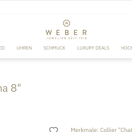
ED
UHREN
SCHMUCK
LUXURY DEALS
HOC
ha 8"
Merkmale: Collier "Cha