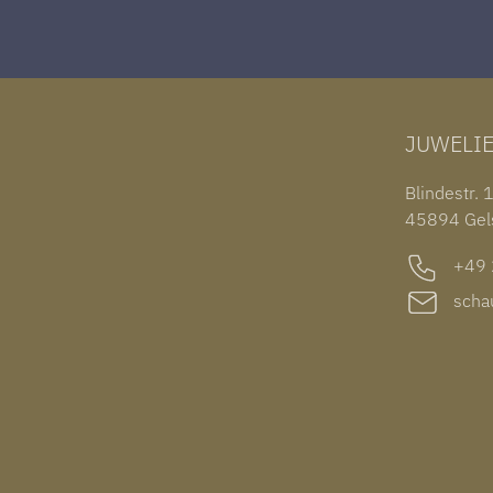
JUWELI
Blindestr. 
45894 Gel
+49 2
schau