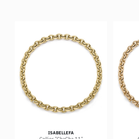
ISABELLEFA
Collier "ChaCha 11"