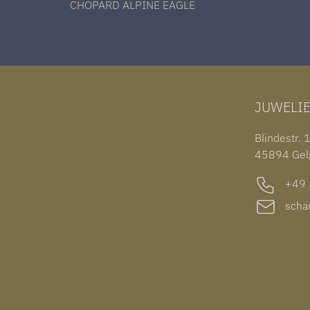
CHOPARD ALPINE EAGLE
JUWELI
Blindestr. 
45894 Gel
+49 2
schau