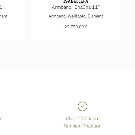
ISABELLEFA
1"
Armband "ChaCha 11"
,00 €
a 11", Ref: 04111/20BKL-ROS, Preis: 19.700,00 €
IsabelleFa Armband "ChaCha 11", Ref: 04111
mant
Armband, Weißgold, Diamant
22.750,00 €
e
Über 100 Jahre
Familien Tradition