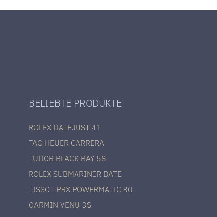
BELIEBTE PRODUKTE
ROLEX DATEJUST 41
TAG HEUER CARRERA
TUDOR BLACK BAY 58
ROLEX SUBMARINER DATE
TISSOT PRX POWERMATIC 80
GARMIN VENU 3S