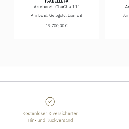
ISABELLEFA
Armband "ChaCha 11"
A
IsabelleFa Armband "ChaCha 11", Ref: 04111/20BKL-
Isabelle
Armband, Gelbgold, Diamant
Ar
19.700,00 €
Kostenloser & versicherter
Hin- und Rückversand