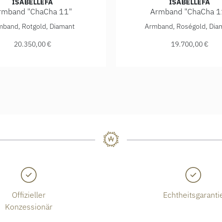
ISABELLEFA
ISABELLEFA
rmband "ChaCha 11"
Armband "ChaCha 1
GG, Preis: 19.700,00 €
Fa Armband "ChaCha 11", Ref: 04111/20BKL-RR, Preis: 20.350
IsabelleFa Armband "ChaCh
mband, Rotgold, Diamant
Armband, Roségold, Dia
20.350,00 €
19.700,00 €
Offizieller
Echtheitsgaranti
Konzessionär