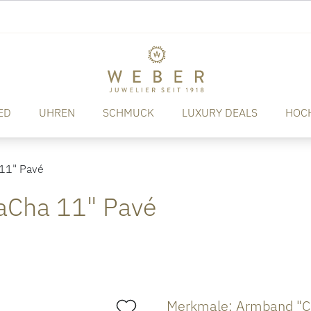
ED
UHREN
SCHMUCK
LUXURY DEALS
HOC
11" Pavé
aCha 11" Pavé
Merkmale: Armband "C