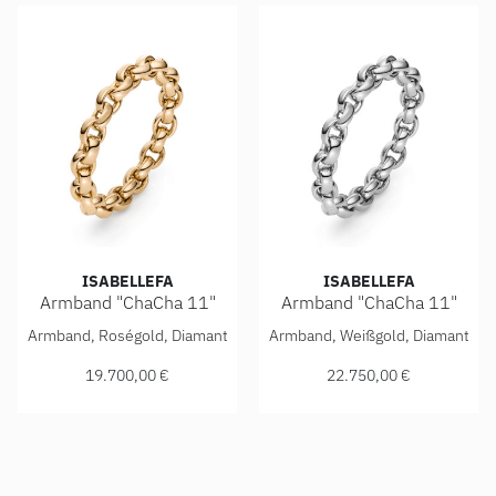
ISABELLEFA
ISABELLEFA
Armband "ChaCha 11"
Armband "ChaCha 11"
IsabelleFa Armband "ChaCha 11", Ref: 04111/20BKL-ROS, P
IsabelleFa Armband "ChaCha 
Armband, Roségold, Diamant
Armband, Weißgold, Diamant
19.700,00 €
22.750,00 €