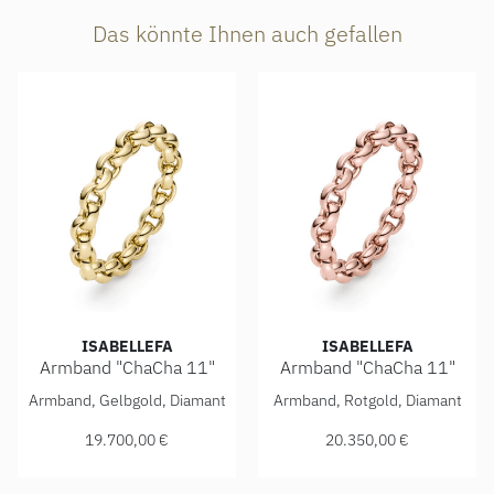
Das könnte Ihnen auch gefallen
ISABELLEFA
ISABELLEFA
Armband "ChaCha 11"
Armband "ChaCha 11"
IsabelleFa Armband "ChaCha 11", Ref: 04111/20BKL-GG, Pr
IsabelleFa Armband "ChaCha 
Armband, Gelbgold, Diamant
Armband, Rotgold, Diamant
19.700,00 €
20.350,00 €