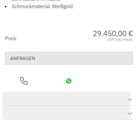
Schmuckmaterial: Weißgold
29.450,00 €
PREISINFORMATIONEN
Preis
UVP inkl. MwSt.
ANFRAGEN
Produktdaten Armband "ChaCha 14"
Herstellerbeschreibung