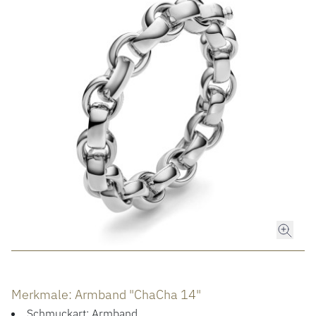
ROLEX
ROLEX CERTIFIED PRE-OWNED
UHREN
SCHMUCK
LUXURY DEALS
HOCHZEIT
ACCESSOIRES
Merkmale: Armband "ChaCha 14"
ÜBER UNS
Schmuckart: Armband