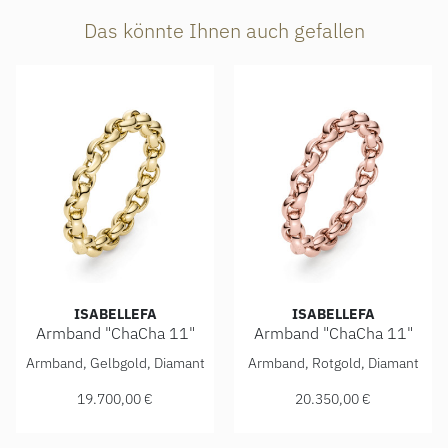
Das könnte Ihnen auch gefallen
ISABELLEFA
ISABELLEFA
Armband "ChaCha 11"
Armband "ChaCha 11"
IsabelleFa Armband "ChaCha 11", Ref: 04111/20BKL-GG, Pr
IsabelleFa Armband "ChaCha 
Armband, Gelbgold, Diamant
Armband, Rotgold, Diamant
19.700,00 €
20.350,00 €