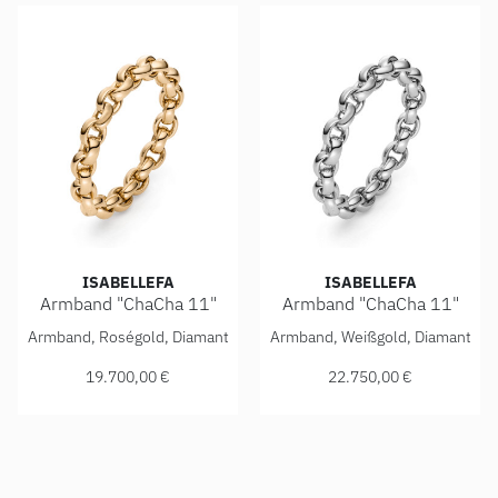
ISABELLEFA
ISABELLEFA
Armband "ChaCha 11"
Armband "ChaCha 11"
IsabelleFa Armband "ChaCha 11", Ref: 04111/20BKL-ROS, P
IsabelleFa Armband "ChaCha 
Armband, Roségold, Diamant
Armband, Weißgold, Diamant
19.700,00 €
22.750,00 €