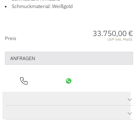
Schmuckmaterial: Weißgold
33.750,00 €
PREISINFORMATIONEN
Preis
UVP inkl. MwSt.
ANFRAGEN
Produktdaten Armband "ChaCha 14" Pavé
Herstellerbeschreibung