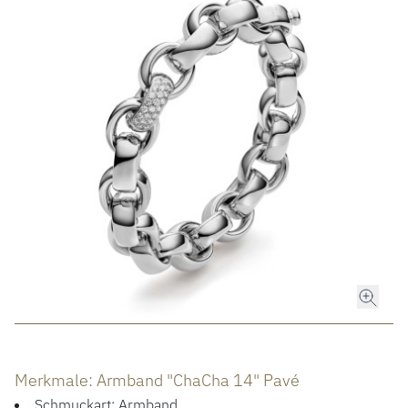
ROLEX
ROLEX CERTIFIED PRE-OWNED
UHREN
SCHMUCK
LUXURY DEALS
HOCHZEIT
ACCESSOIRES
Merkmale: Armband "ChaCha 14" Pavé
ÜBER UNS
Schmuckart: Armband