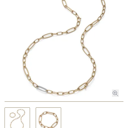
ROLEX
ROLEX CERTIFIED PRE-OWNED
UHREN
SCHMUCK
LUXURY DEALS
HOCHZEIT
ACCESSOIRES