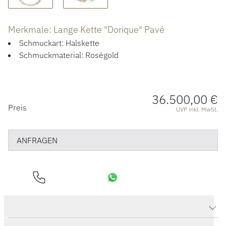
ÜBER UNS
Merkmale: Lange Kette "Dorique" Pavé
Schmuckart: Halskette
Schmuckmaterial: Roségold
36.500,00 €
PREISINFORMATIONEN
Preis
UVP inkl. MwSt.
ANFRAGEN
Produktdaten Lange Kette "Dorique" Pavé