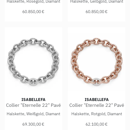
Halskette, Roségold, Diamant
Halskette, Gelbgold, Diamant
60.850,00 €
60.850,00 €
ISABELLEFA
ISABELLEFA
Collier "Eternelle 22" Pavé
Collier "Eternelle 22" Pavé
IsabelleFa Collier "Eternelle 22" Pavé, Ref: 04222/46BMO-
IsabelleFa Collier "Eternell
Halskette, Weißgold, Diamant
Halskette, Rotgold, Diamant
69.300,00 €
62.100,00 €