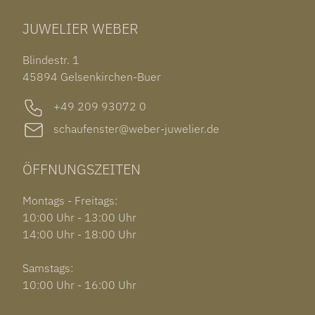
TUDOR BLACK BAY 58
RINGE
CHOPARD ALPINE EAGLE
JUWELIER WEBER
ROLEX SUBMARINER DATE
OHRSCHMUCK
TISSOT PRX POWERMATIC 80
OUT OF COLLECTION
Blindestr. 1
GARMIN VENU 3S
45894 Gelsenkirchen-Buer
+49 209 93072 0
schaufenster@weber-juwelier.de
ÖFFNUNGSZEITEN
Montags - Freitags:
10:00 Uhr - 13:00 Uhr
14:00 Uhr - 18:00 Uhr
Samstags:
10:00 Uhr - 16:00 Uhr