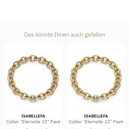
Das könnte Ihnen auch gefallen
ISABELLEFA
ISABELLEFA
Collier "Eternelle 22" Pavé
Collier "Eternelle 22" Pavé
IsabelleFa Collier "Eternelle 22" Pavé, Ref: 04222/46BMO-
IsabelleFa Collier "Eternell