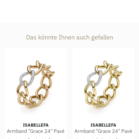
Das könnte Ihnen auch gefallen
ISABELLEFA
ISABELLEFA
Armband "Grace 24" Pavé
Armband "Grace 24" Pavé
IsabelleFa Armband "Grace 24" Pavé, Ref: 60024/21BMO-R
IsabelleFa Armband "Grace 2