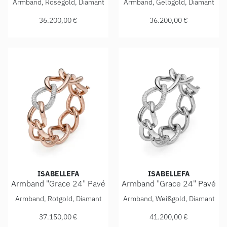
Armband, Roségold, Diamant
Armband, Gelbgold, Diamant
36.200,00 €
36.200,00 €
ISABELLEFA
ISABELLEFA
Armband "Grace 24" Pavé
Armband "Grace 24" Pavé
IsabelleFa Armband "Grace 24" Pavé, Ref: 60024/21BMO-RR
IsabelleFa Armband "Grace 
Armband, Rotgold, Diamant
Armband, Weißgold, Diamant
37.150,00 €
41.200,00 €