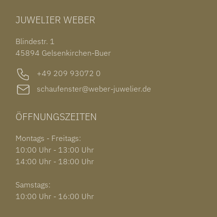
TUDOR BLACK BAY 58
RINGE
CHOPARD ALPINE EAGLE
JUWELIER WEBER
ROLEX SUBMARINER DATE
OHRSCHMUCK
TISSOT PRX POWERMATIC 80
OUT OF COLLECTION
Blindestr. 1
GARMIN VENU 3S
45894 Gelsenkirchen-Buer
+49 209 93072 0
schaufenster@weber-juwelier.de
ÖFFNUNGSZEITEN
Montags - Freitags:
10:00 Uhr - 13:00 Uhr
14:00 Uhr - 18:00 Uhr
Samstags:
10:00 Uhr - 16:00 Uhr