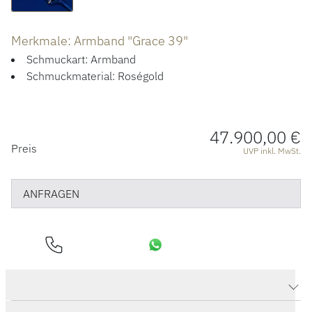
ÜBER UNS
Merkmale: Armband "Grace 39"
Schmuckart: Armband
Schmuckmaterial: Roségold
47.900,00 €
PREISINFORMATIONEN
Preis
UVP inkl. MwSt.
ANFRAGEN
Produktdaten Armband "Grace 39"