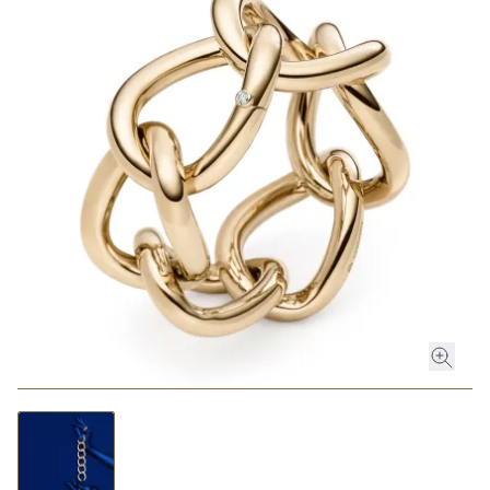
ROLEX
ROLEX CERTIFIED PRE-OWNED
UHREN
SCHMUCK
LUXURY DEALS
HOCHZEIT
ACCESSOIRES