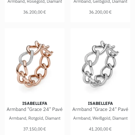
Armband, Roségold, Diamant
Armband, Gelbgold, Diamant
36.200,00 €
36.200,00 €
ISABELLEFA
ISABELLEFA
Armband "Grace 24" Pavé
Armband "Grace 24" Pavé
IsabelleFa Armband "Grace 24" Pavé, Ref: 60024/21BMO-RR
IsabelleFa Armband "Grace 
Armband, Rotgold, Diamant
Armband, Weißgold, Diamant
37.150,00 €
41.200,00 €