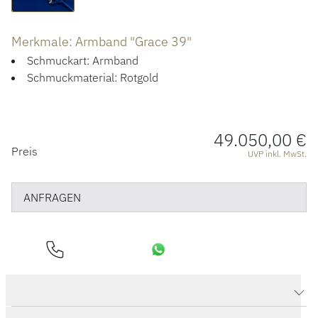
ÜBER UNS
Merkmale: Armband "Grace 39"
Schmuckart: Armband
Schmuckmaterial: Rotgold
49.050,00 €
PREISINFORMATIONEN
Preis
UVP inkl. MwSt.
ANFRAGEN
Produktdaten Armband "Grace 39"