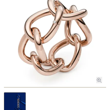
ROLEX
ROLEX CERTIFIED PRE-OWNED
UHREN
SCHMUCK
LUXURY DEALS
HOCHZEIT
ACCESSOIRES