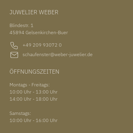
TUDOR BLACK BAY 58
RINGE
CHOPARD ALPINE EAGLE
JUWELIER WEBER
ROLEX SUBMARINER DATE
OHRSCHMUCK
TISSOT PRX POWERMATIC 80
OUT OF COLLECTION
Blindestr. 1
GARMIN VENU 3S
45894 Gelsenkirchen-Buer
+49 209 93072 0
schaufenster@weber-juwelier.de
ÖFFNUNGSZEITEN
Montags - Freitags:
10:00 Uhr - 13:00 Uhr
14:00 Uhr - 18:00 Uhr
Samstags:
10:00 Uhr - 16:00 Uhr