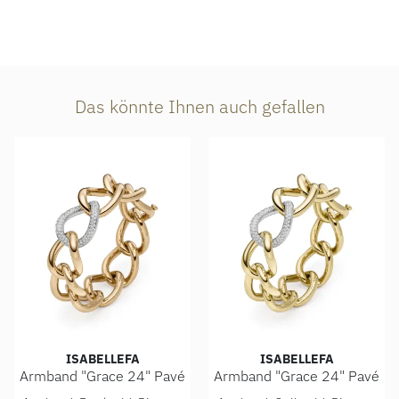
Das könnte Ihnen auch gefallen
ISABELLEFA
ISABELLEFA
Armband "Grace 24" Pavé
Armband "Grace 24" Pavé
IsabelleFa Armband "Grace 24" Pavé, Ref: 60024/21BMO-R
IsabelleFa Armband "Grace 2