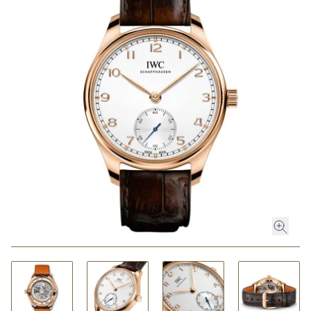
ROLEX
ROLEX CERTIFIED PRE-OWNED
UHREN
SCHMUCK
LUXURY DEALS
HOCHZEIT