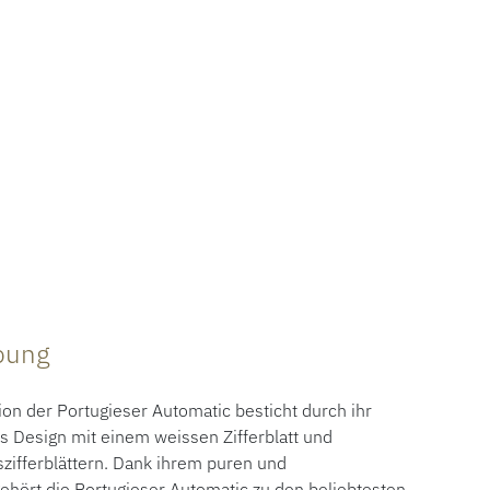
ibung
on der Portugieser Automatic besticht durch ihr
s Design mit einem weissen Zifferblatt und
szifferblättern. Dank ihrem puren und
hört die Portugieser Automatic zu den beliebtesten