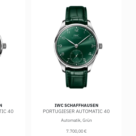
N
IWC SCHAFFHAUSEN
IC 40
PORTUGIESER AUTOMATIC 40
: 21.900,00 €
ESER AUTOMATIC 40, Ref: IW358313, Preis: 7.700,00 €
IWC Schaffhausen PORTUGIESER AUTOMATIC 4
Automatik, Grün
7.700,00 €