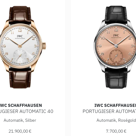
IWC SCHAFFHAUSEN
IWC SCHAFFHAUSE
UGIESER AUTOMATIC 40
PORTUGIESER AUTOMAT
 IW358401, Preis: 21.900,00 €
ffhausen PORTUGIESER AUTOMATIC 40, Ref: IW358404, Preis
IWC Schaffhausen PORTUGI
Automatik, Silber
Automatik, Roségold
21.900,00 €
7.700,00 €