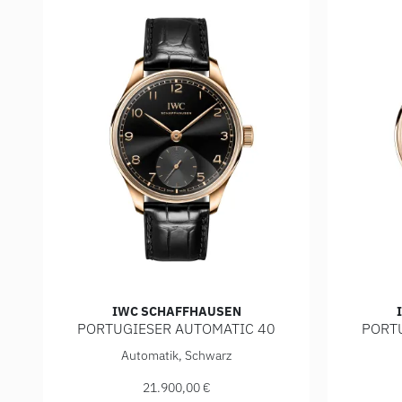
IWC SCHAFFHAUSEN
PORTUGIESER AUTOMATIC 40
PORT
IWC Schaffhausen PORTUGIESER AUTOMATIC 40, Ref:
IWC Scha
Automatik, Schwarz
21.900,00 €