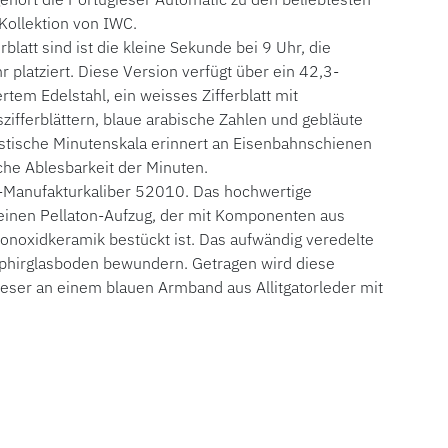
Kollektion von IWC.
latt sind ist die kleine Sekunde bei 9 Uhr, die
 platziert. Diese Version verfügt über ein 42,3-
tem Edelstahl, ein weisses Zifferblatt mit
szifferblättern, blaue arabische Zahlen und gebläute
ristische Minutenskala erinnert an Eisenbahnschienen
che Ablesbarkeit der Minuten.
-Manufakturkaliber 52010. Das hochwertige
einen Pellaton-Aufzug, der mit Komponenten aus
konoxidkeramik bestückt ist. Das aufwändig veredelte
aphirglasboden bewundern. Getragen wird diese
ieser an einem blauen Armband aus Allitgatorleder mit