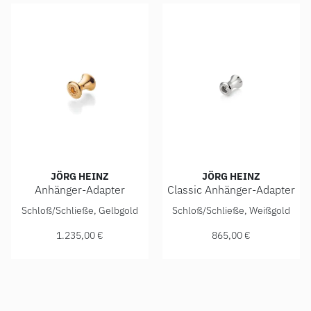
JÖRG HEINZ
JÖRG HEINZ
Anhänger-Adapter
Classic Anhänger-Adapter
Jörg Heinz Anhänger-Adapter, Ref: 4003.0-10 750 2 00000,
Jörg Heinz Classic Anhänger
Schloß/Schließe, Gelbgold
Schloß/Schließe, Weißgold
1.235,00 €
865,00 €