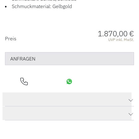
Schmuckmaterial: Gelbgold
1.870,00 €
PREISINFORMATIONEN
Preis
UVP inkl. MwSt.
ANFRAGEN
Produktdaten Classic Kugelschließe
Herstellerbeschreibung