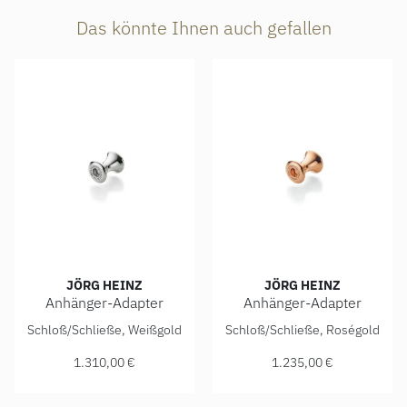
Das könnte Ihnen auch gefallen
JÖRG HEINZ
JÖRG HEINZ
Anhänger-Adapter
Anhänger-Adapter
Jörg Heinz Anhänger-Adapter, Ref: 4003.0-10 750 1 00000,
Jörg Heinz Anhänger-Adapter
Schloß/Schließe, Weißgold
Schloß/Schließe, Roségold
1.310,00 €
1.235,00 €