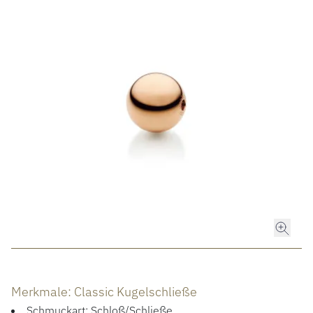
ROLEX
ROLEX CERTIFIED PRE-OWNED
UHREN
SCHMUCK
LUXURY DEALS
HOCHZEIT
ACCESSOIRES
Merkmale: Classic Kugelschließe
ÜBER UNS
Schmuckart: Schloß/Schließe