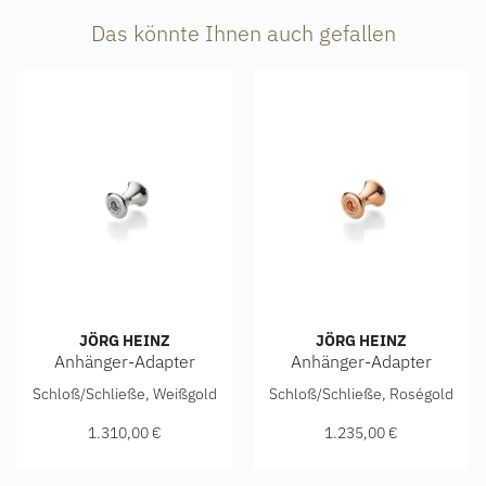
Das könnte Ihnen auch gefallen
JÖRG HEINZ
JÖRG HEINZ
Anhänger-Adapter
Anhänger-Adapter
Jörg Heinz Anhänger-Adapter, Ref: 4003.0-10 750 1 00000,
Jörg Heinz Anhänger-Adapter
Schloß/Schließe, Weißgold
Schloß/Schließe, Roségold
1.310,00 €
1.235,00 €