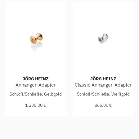
JÖRG HEINZ
JÖRG HEINZ
Anhänger-Adapter
Classic Anhänger-Adapter
Jörg Heinz Anhänger-Adapter, Ref: 4003.0-10 750 2 00000,
Jörg Heinz Classic Anhänger
Schloß/Schließe, Gelbgold
Schloß/Schließe, Weißgold
1.235,00 €
865,00 €