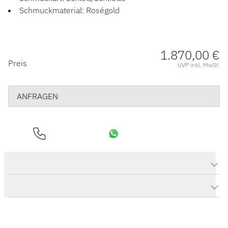
Schmuckmaterial: Roségold
1.870,00 €
PREISINFORMATIONEN
Preis
UVP inkl. MwSt.
ANFRAGEN
Produktdaten Classic Kugelschließe
Herstellerbeschreibung